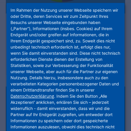
Im Rahmen der Nutzung unserer Webseite speichern wir
oder Dritte, deren Services wir zum Zeitpunkt Ihres
Ausgabe 02/2026
Besuchs unserer Webseite eingebunden haben
(„Partner“), Informationen (insbes. Cookies) auf Ihrem
mehr klimafreundlicher wohnen. Klare
Endgerät und/oder greifen auf Informationen, die in
Zukunftsroute: Der schnellere Weg zur CO₂-
Ihrem Endgerät gespeichert sind, zu. Soweit dies nicht
freien Zukunft.
unbedingt technisch erforderlich ist, erfolgt dies nur,
wenn Sie damit einverstanden sind. Diese nicht technisch
erforderlichen Dienste dienen der Erstellung von
Jetzt Inhalte entdecken
Statistiken, sowie zur Verbesserung der Funktionalität
unserer Webseite, aber auch für die Partner zur eigenen
Nutzung. Details hierzu, insbesondere auch zu den
verarbeiteten Kategorien personenbezogener Daten und
einem Drittlandtransfer finden Sie in unserer
Datenschutzerklärung
. Indem Sie den Button „Alle
Akzeptieren“ anklicken, erklären Sie sich – jederzeit
widerruflich - damit einverstanden, dass wir und die
Partner auf Ihr Endgerät zugreifen, um entweder dort
Informationen zu speichern oder dort gespeicherte
Informationen auszulesen, obwohl dies technisch nicht