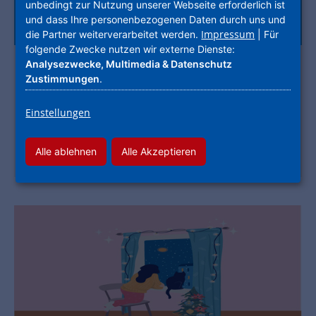
unbedingt zur Nutzung unserer Webseite erforderlich ist
und dass Ihre personenbezogenen Daten durch uns und
Impressum
die Partner weiterverarbeitet werden.
| Für
folgende Zwecke nutzen wir externe Dienste:
Analysezwecke, Multimedia & Datenschutz
Ausgabe 01/2026
Zustimmungen
.
mehr sicherer wohnen. Schutz für Ihr Zuhause:
Die zwei wichtigsten Versicherungen
Einstellungen
Jetzt Inhalte entdecken
Alle ablehnen
Alle Akzeptieren