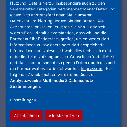
Nutzung. Details hierzu, insbesondere auch zu den
verarbeiteten Kategorien personenbezogener Daten und
Ihr Kontakt zu uns
einem Drittlandtransfer finden Sie in unserer
Datenschutzerklärung
. Indem Sie den Button „Alle
Kontaktmöglichkeiten der NHW auf einen Blick:
Akzeptieren“ anklicken, erklären Sie sich – jederzeit
Chatbot, Mieter-App und telefonischer Kunden-
widerruflich - damit einverstanden, dass wir und die
Service
Partner auf Ihr Endgerät zugreifen, um entweder dort
Informationen zu speichern oder dort gespeicherte
Informationen auszulesen, obwohl dies technisch nicht
Mehr erfahren
unbedingt zur Nutzung unserer Webseite erforderlich ist
und dass Ihre personenbezogenen Daten durch uns und
Impressum
die Partner weiterverarbeitet werden.
| Für
folgende Zwecke nutzen wir externe Dienste:
Analysezwecke, Multimedia & Datenschutz
Zustimmungen
.
Einstellungen
Alle ablehnen
Alle Akzeptieren