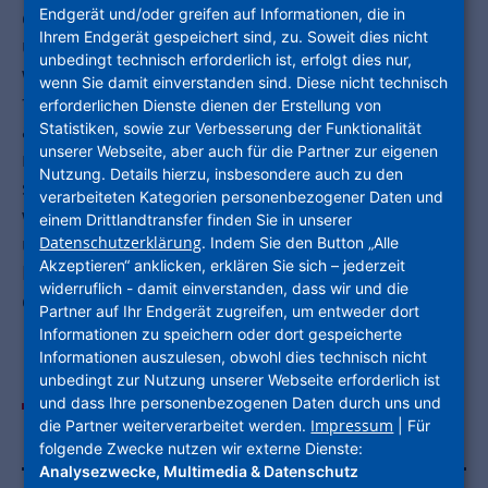
Endgerät und/oder greifen auf Informationen, die in
dafür zu gewinnen, es uns gleichzutun. Die von
Ihrem Endgerät gespeichert sind, zu. Soweit dies nicht
uns gegründete Initiative Wohnen.2050 ist ein
unbedingt technisch erforderlich ist, erfolgt dies nur,
wirksames Mittel auf diesem Weg. Natürlich
wenn Sie damit einverstanden sind. Diese nicht technisch
freut es uns, dass unser Nachhaltigkeitsansatz
erforderlichen Dienste dienen der Erstellung von
auch bei vielen Wettbewerben anerkannt und
Statistiken, sowie zur Verbesserung der Funktionalität
unserer Webseite, aber auch für die Partner zur eigenen
mit Preisen belohnt wird. Die Auszeichnungen
Nutzung. Details hierzu, insbesondere auch zu den
sind jedoch nicht Ziel, sondern Resultat dessen,
verarbeiteten Kategorien personenbezogener Daten und
was uns wirklich wichtig ist: Wir wollen nicht
einem Drittlandtransfer finden Sie in unserer
über Nachhaltigkeit reden - wir wollen handeln.
Datenschutzerklärung
. Indem Sie den Button „Alle
Akzeptieren“ anklicken, erklären Sie sich – jederzeit
Denn Klimaschutz ist die Jahrhundertaufgabe
widerruflich - damit einverstanden, dass wir und die
der Wohnungswirtschaft.
Partner auf Ihr Endgerät zugreifen, um entweder dort
Informationen zu speichern oder dort gespeicherte
Informationen auszulesen, obwohl dies technisch nicht
unbedingt zur Nutzung unserer Webseite erforderlich ist
und dass Ihre personenbezogenen Daten durch uns und
Impressum
die Partner weiterverarbeitet werden.
| Für
folgende Zwecke nutzen wir externe Dienste:
Analysezwecke, Multimedia & Datenschutz