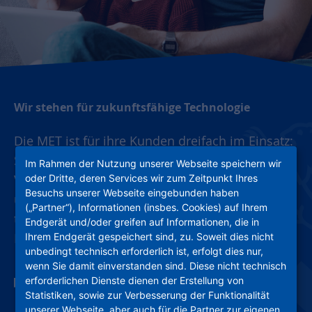
Wir stehen für zukunftsfähige Technologie
Die MET ist für ihre Kunden dreifach im Einsatz:
Sie bietet eine leistungsfähige Multimedia-
Im Rahmen der Nutzung unserer Webseite speichern wir
Versorgung, liefert günstige sowie
oder Dritte, deren Services wir zum Zeitpunkt Ihres
Besuchs unserer Webseite eingebunden haben
umweltschonende Energie und erfüllt
(„Partner“), Informationen (insbes. Cookies) auf Ihrem
technische und immobilienwirtschaftliche
Endgerät und/oder greifen auf Informationen, die in
Dienstleistungen rund ums Wohnen.
Ihrem Endgerät gespeichert sind, zu. Soweit dies nicht
unbedingt technisch erforderlich ist, erfolgt dies nur,
wenn Sie damit einverstanden sind. Diese nicht technisch
erforderlichen Dienste dienen der Erstellung von
Statistiken, sowie zur Verbesserung der Funktionalität
unserer Webseite, aber auch für die Partner zur eigenen