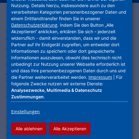
Nutzung. Details hierzu, insbesondere auch zu den
verarbeiteten Kategorien personenbezogener Daten und
Die MET Medien-Energie-Technik GmbH ist eine
einem Drittlandtransfer finden Sie in unserer
Tochtergesellschaft der Wohnstadt
Datenschutzerklärung
. Indem Sie den Button „Alle
Stadtentwicklungs- und
Akzeptieren“ anklicken, erklären Sie sich – jederzeit
widerruflich - damit einverstanden, dass wir und die
Wohnungsbaugesellschaft Hessen mbH und
Partner auf Ihr Endgerät zugreifen, um entweder dort
damit Teil der Unternehmensgruppe
Informationen zu speichern oder dort gespeicherte
Nassauische Heimstätte | Wohnstadt. Sie
Informationen auszulesen, obwohl dies technisch nicht
wurde 1994 gegründet. Bis heute ist das
unbedingt zur Nutzung unserer Webseite erforderlich ist
und dass Ihre personenbezogenen Daten durch uns und
Angebot der MET stetig gewachsen. Inzwischen
Impressum
die Partner weiterverarbeitet werden.
| Für
ist sie nicht nur ein leistungsstarker
folgende Zwecke nutzen wir externe Dienste:
Dienstleister für die Unternehmensgruppe,
Analysezwecke, Multimedia & Datenschutz
sondern bietet ihre Leistungen auch externe
Zustimmungen
.
Kunden an.
Einstellungen
Die MET versorgt 60.000 Wohneinheiten in 140
hessischen Städten und Gemeinden mit einer
Alle ablehnen
Alle Akzeptieren
leistungsfähigen Infrastruktur für TV, Radio,