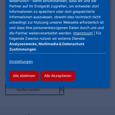
widerruflich - damit einverstanden, dass wir und die
SERVICE FÜR UNSERE MIETER
Partner auf Ihr Endgerät zugreifen, um entweder dort
Informationen zu speichern oder dort gespeicherte
NEUBAUPROJEKTE
Informationen auszulesen, obwohl dies technisch nicht
unbedingt zur Nutzung unserer Webseite erforderlich ist
ANGEBOTE FÜR UNSERE MIETER
und dass Ihre personenbezogenen Daten durch uns und
AKTUELLES DER NHW
Impressum
die Partner weiterverarbeitet werden.
| Für
folgende Zwecke nutzen wir externe Dienste:
NHW ALS ARBEITGEBER
Analysezwecke, Multimedia & Datenschutz
Sie haben Fragen – wir die
Zustimmungen
.
Antworten.
Einstellungen
Nutzen Sie die Seitennavigation "Auf einen Blick"
oder unsere Suchfunktion!
Alle ablehnen
Alle Akzeptieren
Suche nutzen