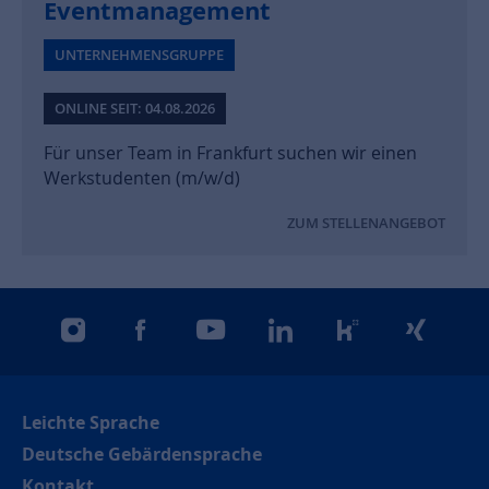
Eventmanagement
UNTERNEHMENSGRUPPE
ONLINE SEIT: 04.08.2026
Für unser Team in Frankfurt suchen wir einen
Werkstudenten (m/w/d)
ZUM STELLENANGEBOT
instagram
facebook
youtube
linkedin
kununu
xing
Leichte Sprache
Deutsche Gebärdensprache
Kontakt