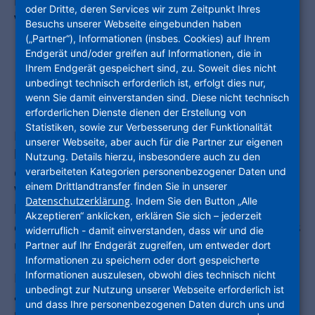
DER NHW
oder Dritte, deren Services wir zum Zeitpunkt Ihres
Vielseitige
Besuchs unserer Webseite eingebunden haben
(„Partner“), Informationen (insbes. Cookies) auf Ihrem
Praxiserfahrung in
Endgerät und/oder greifen auf Informationen, die in
interessanten
Ihrem Endgerät gespeichert sind, zu. Soweit dies nicht
unbedingt technisch erforderlich ist, erfolgt dies nur,
Fachbereichen
wenn Sie damit einverstanden sind. Diese nicht technisch
erforderlichen Dienste dienen der Erstellung von
Statistiken, sowie zur Verbesserung der Funktionalität
Du willst neben deinem Studium erste
unserer Webseite, aber auch für die Partner zur eigenen
berufliche Erfahrung sammeln und Einblicke in
Nutzung. Details hierzu, insbesondere auch zu den
die Aufgaben eines der größten
verarbeiteten Kategorien personenbezogener Daten und
einem Drittlandtransfer finden Sie in unserer
Wohnungsunternehmen bekommen? Du bist
Datenschutzerklärung
. Indem Sie den Button „Alle
bereit, Verantwortung zu übernehmen und
Akzeptieren“ anklicken, erklären Sie sich – jederzeit
eigene Ideen einzubringen? Dann freuen wir uns
widerruflich - damit einverstanden, dass wir und die
über deine Bewerbung!
Partner auf Ihr Endgerät zugreifen, um entweder dort
Informationen zu speichern oder dort gespeicherte
Informationen auszulesen, obwohl dies technisch nicht
Es lohnt sich auf jeden Fall bei der NHW zu
unbedingt zur Nutzung unserer Webseite erforderlich ist
arbeiten. Wir bieten spannende Tätigkeiten in
und dass Ihre personenbezogenen Daten durch uns und
unterschiedlichen Unternehmensbereichen. Ein