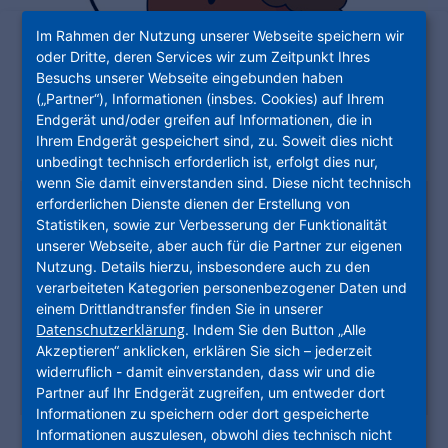
Im Rahmen der Nutzung unserer Webseite speichern wir
oder Dritte, deren Services wir zum Zeitpunkt Ihres
Besuchs unserer Webseite eingebunden haben
(„Partner“), Informationen (insbes. Cookies) auf Ihrem
Endgerät und/oder greifen auf Informationen, die in
Ihrem Endgerät gespeichert sind, zu. Soweit dies nicht
unbedingt technisch erforderlich ist, erfolgt dies nur,
wenn Sie damit einverstanden sind. Diese nicht technisch
erforderlichen Dienste dienen der Erstellung von
Antonios Spaghetti mit
Statistiken, sowie zur Verbesserung der Funktionalität
Tomatensoße
unserer Webseite, aber auch für die Partner zur eigenen
Nutzung. Details hierzu, insbesondere auch zu den
Antonio liebt die italienische Küche. Seine
verarbeiteten Kategorien personenbezogener Daten und
italienische Mutter kocht Antonio besonders
einem Drittlandtransfer finden Sie in unserer
gerne sein Lieblingsgericht: Spaghetti mit
Datenschutzerklärung
. Indem Sie den Button „Alle
Tomatensoße! Das Rezept ist kinderleicht! Habt
Akzeptieren“ anklicken, erklären Sie sich – jederzeit
ihr Lust es einmal auszuprobieren?
widerruflich - damit einverstanden, dass wir und die
Partner auf Ihr Endgerät zugreifen, um entweder dort
Informationen zu speichern oder dort gespeicherte
Informationen auszulesen, obwohl dies technisch nicht