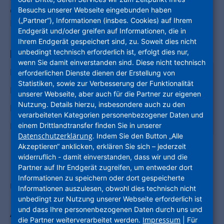
einen Blick, sondern auch Antworten auf Ihre
Besuchs unserer Webseite eingebunden haben
(„Partner“), Informationen (insbes. Cookies) auf Ihrem
Fragen.
Endgerät und/oder greifen auf Informationen, die in
Ihrem Endgerät gespeichert sind, zu. Soweit dies nicht
unbedingt technisch erforderlich ist, erfolgt dies nur,
AUF EINEN BLICK
wenn Sie damit einverstanden sind. Diese nicht technisch
HÄUFIG GESTELLTE FRAGEN
erforderlichen Dienste dienen der Erstellung von
Statistiken, sowie zur Verbesserung der Funktionalität
IHR SCHNELLER KONTAKT ZU UNS
unserer Webseite, aber auch für die Partner zur eigenen
Nutzung. Details hierzu, insbesondere auch zu den
IHR PERSÖNLICHER KONTAKT ZU UNS
verarbeiteten Kategorien personenbezogener Daten und
MÖCHTEN SIE EINEN SCHADEN MELDEN?
einem Drittlandtransfer finden Sie in unserer
Datenschutzerklärung
. Indem Sie den Button „Alle
Akzeptieren“ anklicken, erklären Sie sich – jederzeit
widerruflich - damit einverstanden, dass wir und die
Partner auf Ihr Endgerät zugreifen, um entweder dort
Informationen zu speichern oder dort gespeicherte
UNSERE FAQ
Informationen auszulesen, obwohl dies technisch nicht
Hier finden Sie am schnellsten eine
unbedingt zur Nutzung unserer Webseite erforderlich ist
und dass Ihre personenbezogenen Daten durch uns und
Antwort!
Impressum
die Partner weiterverarbeitet werden.
| Für