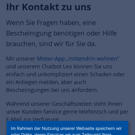
Ihr Kontakt zu uns
Wenn Sie Fragen haben, eine
Bescheinigung benötigen oder Hilfe
brauchen, sind wir für Sie da.
Mit unserer
Mieter-App „mittendrin wohnen“
und unserem Chatbot Leo können Sie uns
einfach und unkompliziert einen Schaden oder
ein Anliegen melden, aber auch
Bescheinigungen bei uns anfordern.
Während unserer Geschäftszeiten steht Ihnen
unser Kunden-Service gerne telefonisch und per
E-Mail zur Verfügung.
Im Rahmen der Nutzung unserer Webseite speichern wir
Hier finden Sie nicht nur alle Informationen auf
oder Dritte, deren Services wir zum Zeitpunkt Ihres