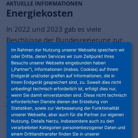
AKTUELLE INFORMATIONEN
Energiekosten
In 2022 und 2023 gab es viele
Beschlüsse der Bundesregierung zur
Reduzierung Ihrer Energiekosten. Das
Im Rahmen der Nutzung unserer Webseite speichern wir
oder Dritte, deren Services wir zum Zeitpunkt Ihres
sind Themen, die direkten Einfluss auf
Besuchs unserer Webseite eingebunden haben
(„Partner“), Informationen (insbes. Cookies) auf Ihrem
Ihre Heizkostenabrechnungen in den
Endgerät und/oder greifen auf Informationen, die in
nächsten Jahren haben werden.
Ihrem Endgerät gespeichert sind, zu. Soweit dies nicht
unbedingt technisch erforderlich ist, erfolgt dies nur,
wenn Sie damit einverstanden sind. Diese nicht technisch
Wir möchten Ihnen nach und nach die
erforderlichen Dienste dienen der Erstellung von
wichtigsten Begriffe näher erläutern. Damit Sie
Statistiken, sowie zur Verbesserung der Funktionalität
bei der Vorlage der Heizkostenabrechnung über
unserer Webseite, aber auch für die Partner zur eigenen
Nutzung. Details hierzu, insbesondere auch zu den
alle Informationen verfügen, die Sie benötigen.
verarbeiteten Kategorien personenbezogener Daten und
Dann können Sie die vorgenommenen
einem Drittlandtransfer finden Sie in unserer