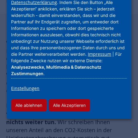
Berechnungen besser verstehen.
Datenschutzerklärung
. Indem Sie den Button „Alle
Akzeptieren“ anklicken, erklären Sie sich – jederzeit
widerruflich - damit einverstanden, dass wir und die
Partner auf Ihr Endgerät zugreifen, um entweder dort
Berechnung der CO2-Abgabe
Informationen zu speichern oder dort gespeicherte
Informationen auszulesen, obwohl dies technisch nicht
unbedingt zur Nutzung unserer Webseite erforderlich ist
Wir müssen uns als Vermieter für
und dass Ihre personenbezogenen Daten durch uns und
Rechnungszeiträume ab Januar 2023 an den
Impressum
die Partner weiterverarbeitet werden.
| Für
CO2-Kosten beteiligen. Die Kosten entstehen
folgende Zwecke nutzen wir externe Dienste:
beim Verbrauch von Heizenergie für Ihre
Analysezwecke, Multimedia & Datenschutz
Zustimmungen
.
Wohnung. Die Höhe der Beteiligung hängt von
der Menge des CO2-Ausstoßes des jeweiligen
Einstellungen
Gebäudes ab.
Hat Ihre Wohnung eine Zentralheizung, die
Alle ablehnen
Alle Akzeptieren
von der NHW betrieben wird, müssen Sie
nichts weiter tun.
Wir schreiben Ihnen
unseren Anteil an den CO2-Kosten in der