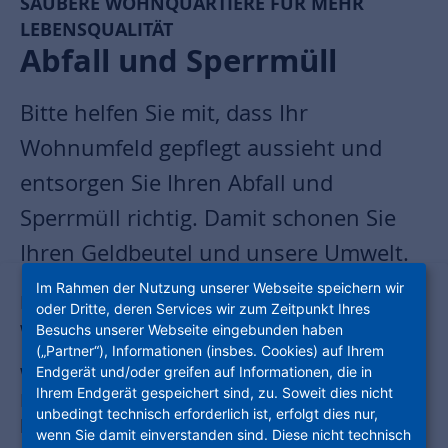
SAUBERE WOHNQUARTIERE FÜR MEHR
LEBENSQUALITÄT
Abfall und Sperrmüll
Bitte helfen Sie mit, dass Ihr
Wohnumfeld gepflegt aussieht und
entsorgen Sie Ihren Abfall und
Sperrmüll richtig. Damit schonen Sie
Ihren Geldbeutel und unsere Umwelt.
Im Rahmen der Nutzung unserer Webseite speichern wir
Dafür ist wichtig zu wissen, welcher Abfall in
oder Dritte, deren Services wir zum Zeitpunkt Ihres
welche Mülltonne gehört.
Besuchs unserer Webseite eingebunden haben
(„Partner“), Informationen (insbes. Cookies) auf Ihrem
Wenn Sie größere Gegenstände wie Möbel,
Endgerät und/oder greifen auf Informationen, die in
Ihrem Endgerät gespeichert sind, zu. Soweit dies nicht
Fahrräder oder Teppiche entsorgen möchten,
unbedingt technisch erforderlich ist, erfolgt dies nur,
handelt es sich um Sperrmüll. Informieren Sie
wenn Sie damit einverstanden sind. Diese nicht technisch