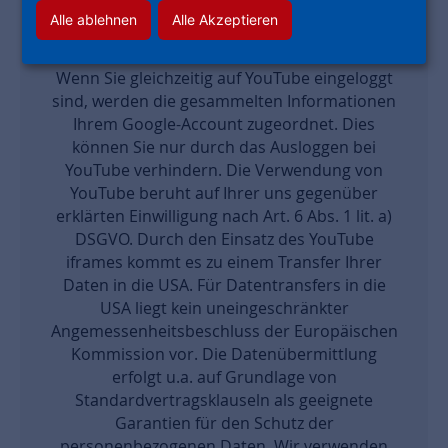
Website, auf der ein YouTube iframe
Alle ablehnen
Alle Akzeptieren
eingesetzt wird, kann YouTube nachvollziehen,
dass Sie diese Unterseite besucht haben.
Wenn Sie gleichzeitig auf YouTube eingeloggt
sind, werden die gesammelten Informationen
Ihrem Google-Account zugeordnet. Dies
können Sie nur durch das Ausloggen bei
YouTube verhindern. Die Verwendung von
YouTube beruht auf Ihrer uns gegenüber
erklärten Einwilligung nach Art. 6 Abs. 1 lit. a)
DSGVO. Durch den Einsatz des YouTube
iframes kommt es zu einem Transfer Ihrer
Daten in die USA. Für Datentransfers in die
USA liegt kein uneingeschränkter
Angemessenheitsbeschluss der Europäischen
Kommission vor. Die Datenübermittlung
erfolgt u.a. auf Grundlage von
Standardvertragsklauseln als geeignete
Garantien für den Schutz der
personenbezogenen Daten. Wir verwenden