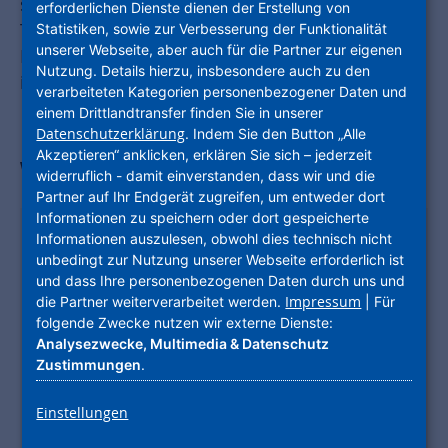
sich bitte über die Sperrmüll-Termine im
erforderlichen Dienste dienen der Erstellung von
Treppenhaus oder direkt beim
Statistiken, sowie zur Verbesserung der Funktionalität
unserer Webseite, aber auch für die Partner zur eigenen
Entsorgungsbetrieb. Die Sperrmüll-Entsorgung
Nutzung. Details hierzu, insbesondere auch zu den
ist von Kommune zu Kommune unterschiedlich.
verarbeiteten Kategorien personenbezogener Daten und
einem Drittlandtransfer finden Sie in unserer
Datenschutzerklärung
. Indem Sie den Button „Alle
Akzeptieren“ anklicken, erklären Sie sich – jederzeit
Wichtige Infos im Video kurz erklärt
widerruflich - damit einverstanden, dass wir und die
Partner auf Ihr Endgerät zugreifen, um entweder dort
Informationen zu speichern oder dort gespeicherte
Informationen auszulesen, obwohl dies technisch nicht
Möchten Sie von
Youtube
unbedingt zur Nutzung unserer Webseite erforderlich ist
bereitgestellte externe Inhalte laden?
und dass Ihre personenbezogenen Daten durch uns und
Impressum
die Partner weiterverarbeitet werden.
| Für
Das YouTube iframe haben wir eingebettet,
folgende Zwecke nutzen wir externe Dienste:
um Ihnen auf unserer Website das Abspielen
Analysezwecke, Multimedia & Datenschutz
von uns ausgewählten Videos zu ermöglichen,
Zustimmungen
.
die auf YouTube gehostet werden. Hierbei wird
auch Ihre IP-Adresse an YouTube übertragen.
Einstellungen
Bei jedem Aufruf einer Unterseite unserer