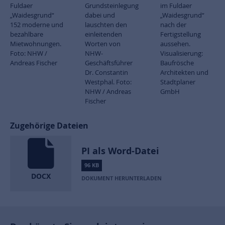
Fuldaer
Grundsteinlegung
im Fuldaer
„Waidesgrund“
dabei und
„Waidesgrund“
152 moderne und
lauschten den
nach der
bezahlbare
einleitenden
Fertigstellung
Mietwohnungen.
Worten von
aussehen.
Foto: NHW /
NHW-
Visualisierung:
Andreas Fischer
Geschäftsführer
Baufrösche
Dr. Constantin
Architekten und
Westphal. Foto:
Stadtplaner
NHW / Andreas
GmbH
Fischer
Zugehörige Dateien
PI als Word-Datei
96 KB
DOCX
DOKUMENT HERUNTERLADEN