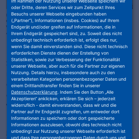
Im Rahmen der Nutzung unserer Webseite speichern wir
oder Dritte, deren Services wir zum Zeitpunkt Ihres
Besuchs unserer Webseite eingebunden haben
Bereit für die Grundsteinlegung: NHW-Geschäftsführer Dr.
(„Partner“), Informationen (insbes. Cookies) auf Ihrem
Constantin Westphal (Mi.), Fuldas Oberbürgermeister Dr. Heiko
Wingenfeld (li.) und Fuldas Stadtbaurat Daniel Schreiner. Foto: NHW
Endgerät und/oder greifen auf Informationen, die in
/ Andreas Fischer
Ihrem Endgerät gespeichert sind, zu. Soweit dies nicht
unbedingt technisch erforderlich ist, erfolgt dies nur,
wenn Sie damit einverstanden sind. Diese nicht technisch
erforderlichen Dienste dienen der Erstellung von
Statistiken, sowie zur Verbesserung der Funktionalität
Stadt und Land fördern neues Quartier
unserer Webseite, aber auch für die Partner zur eigenen
mit rund 12 Millionen Euro /
Nutzung. Details hierzu, insbesondere auch zu den
verarbeiteten Kategorien personenbezogener Daten und
Grundsteinlegung mit NHW-
einem Drittlandtransfer finden Sie in unserer
Datenschutzerklärung
. Indem Sie den Button „Alle
Geschäftsführer Dr. Constantin
Akzeptieren“ anklicken, erklären Sie sich – jederzeit
Westphal und Oberbürgermeister Dr.
widerruflich - damit einverstanden, dass wir und die
Partner auf Ihr Endgerät zugreifen, um entweder dort
Heiko Wingenfeld
Informationen zu speichern oder dort gespeicherte
Informationen auszulesen, obwohl dies technisch nicht
unbedingt zur Nutzung unserer Webseite erforderlich ist
Fulda
– Mit der Grundsteinlegung am 22. Juni
und dass Ihre personenbezogenen Daten durch uns und