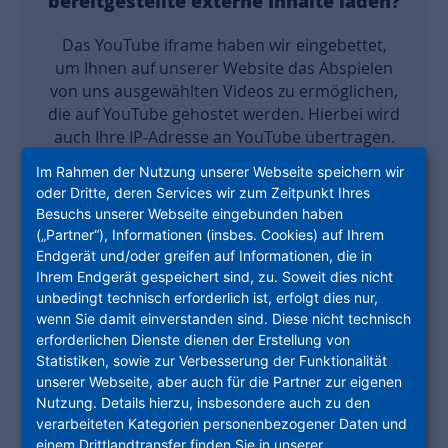
bereitgestellte externe Inhalte laden?
Das YouTube iframe haben wir eingebettet,
um Ihnen auf unserer Website das Abspielen
von uns ausgewählten Videos zu ermöglichen,
die auf YouTube gehostet werden. Hierbei wird
auch Ihre IP-Adresse an YouTube übertragen.
Bei jedem Aufruf einer Unterseite unserer
Im Rahmen der Nutzung unserer Webseite speichern wir
Website, auf der ein YouTube iframe
oder Dritte, deren Services wir zum Zeitpunkt Ihres
eingesetzt wird, kann YouTube nachvollziehen,
Besuchs unserer Webseite eingebunden haben
dass Sie diese Unterseite besucht haben.
(„Partner“), Informationen (insbes. Cookies) auf Ihrem
Wenn Sie gleichzeitig auf YouTube eingeloggt
Endgerät und/oder greifen auf Informationen, die in
sind, werden die gesammelten Informationen
Ihrem Endgerät gespeichert sind, zu. Soweit dies nicht
Ihrem Google-Account zugeordnet. Dies
unbedingt technisch erforderlich ist, erfolgt dies nur,
wenn Sie damit einverstanden sind. Diese nicht technisch
können Sie nur durch das Ausloggen bei
erforderlichen Dienste dienen der Erstellung von
YouTube verhindern. Die Verwendung von
Statistiken, sowie zur Verbesserung der Funktionalität
YouTube beruht auf Ihrer uns gegenüber
unserer Webseite, aber auch für die Partner zur eigenen
erklärten Einwilligung nach Art. 6 Abs. 1 lit. a)
Nutzung. Details hierzu, insbesondere auch zu den
DSGVO. Durch den Einsatz des YouTube
verarbeiteten Kategorien personenbezogener Daten und
iframes kommt es zu einem Transfer Ihrer
einem Drittlandtransfer finden Sie in unserer