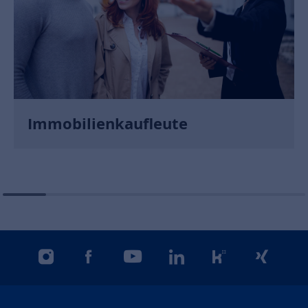
Immobilienkaufleute
instagram
facebook
youtube
linkedin
kununu
xing