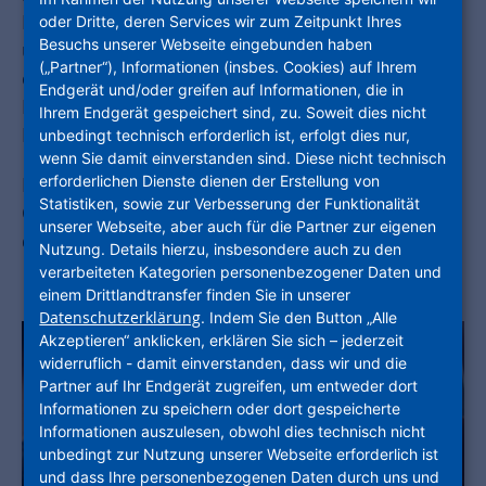
Prozesse zu koordinieren, Termine zu planen
oder Dritte, deren Services wir zum Zeitpunkt Ihres
Besuchs unserer Webseite eingebunden haben
und Geschäftsunterlagen zu verwalten. Dabei
(„Partner“), Informationen (insbes. Cookies) auf Ihrem
entwickelst du ein tiefes Verständnis für
Endgerät und/oder greifen auf Informationen, die in
Bürosoftware, Projektmanagement und
Ihrem Endgerät gespeichert sind, zu. Soweit dies nicht
Kundenkommunikation.
unbedingt technisch erforderlich ist, erfolgt dies nur,
wenn Sie damit einverstanden sind. Diese nicht technisch
erforderlichen Dienste dienen der Erstellung von
Bist du bereit, den Büroalltag mit deinem
Statistiken, sowie zur Verbesserung der Funktionalität
Organisationstalent zu optimieren? Dann starte
unserer Webseite, aber auch für die Partner zur eigenen
deine Ausbildung bei der NHW!
Nutzung. Details hierzu, insbesondere auch zu den
verarbeiteten Kategorien personenbezogener Daten und
einem Drittlandtransfer finden Sie in unserer
Datenschutzerklärung
. Indem Sie den Button „Alle
Akzeptieren“ anklicken, erklären Sie sich – jederzeit
widerruflich - damit einverstanden, dass wir und die
Partner auf Ihr Endgerät zugreifen, um entweder dort
Informationen zu speichern oder dort gespeicherte
Informationen auszulesen, obwohl dies technisch nicht
unbedingt zur Nutzung unserer Webseite erforderlich ist
und dass Ihre personenbezogenen Daten durch uns und