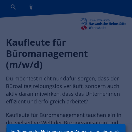
Kaufleute für
Büromanagement
(m/w/d)
Du möchtest nicht nur dafür sorgen, dass der
Büroalltag reibungslos verläuft, sondern auch
aktiv daran mitwirken, dass das Unternehmen
effizient und erfolgreich arbeitet?
Kaufleute für Büromanagement tauchen ein in
die vielseitige Welt der Büroorganisation und -
kommunikation. Du lernst, administrative
Im Rahmen der Nutzung unserer Webseite speichern wir