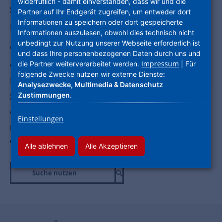
widerruflich - damit einverstanden, dass wir und die
SERVICE FÜR UNSERE MIETER
Partner auf Ihr Endgerät zugreifen, um entweder dort
Informationen zu speichern oder dort gespeicherte
NEUBAUPROJEKTE
Informationen auszulesen, obwohl dies technisch nicht
unbedingt zur Nutzung unserer Webseite erforderlich ist
ANGEBOTE FÜR UNSERE MIETER
und dass Ihre personenbezogenen Daten durch uns und
AKTUELLES DER NHW
Impressum
die Partner weiterverarbeitet werden.
| Für
folgende Zwecke nutzen wir externe Dienste:
NHW ALS ARBEITGEBER
Analysezwecke, Multimedia & Datenschutz
Sie haben Fragen – wir die
Zustimmungen
.
Antworten.
Einstellungen
Nutzen Sie die Seitennavigation "Auf einen Blick"
oder unsere Suchfunktion!
Alle ablehnen
Alle Akzeptieren
Suche nutzen