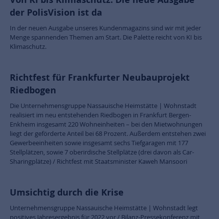
der PolisVision ist da
In der neuen Ausgabe unseres Kundenmagazins sind wir mit jeder
Menge spannenden Themen am Start. Die Palette reicht von KI bis
Klimaschutz.
Richtfest für Frankfurter Neubauprojekt
Riedbogen
Die Unternehmensgruppe Nassauische Heimstätte | Wohnstadt
realisiert im neu entstehenden Riedbogen in Frankfurt Bergen-
Enkheim insgesamt 220 Wohneinheiten – bei den Mietwohnungen
liegt der geförderte Anteil bei 68 Prozent. Außerdem entstehen zwei
Gewerbeeinheiten sowie insgesamt sechs Tiefgaragen mit 177
Stellplätzen, sowie 7 oberirdische Stellplätze (drei davon als Car-
Sharingplätze) / Richtfest mit Staatsminister Kaweh Mansoori
Umsichtig durch die Krise
Unternehmensgruppe Nassauische Heimstätte | Wohnstadt legt
positives Jahresergebnis für 2022 vor / Bilanz-Pressekonferenz mit