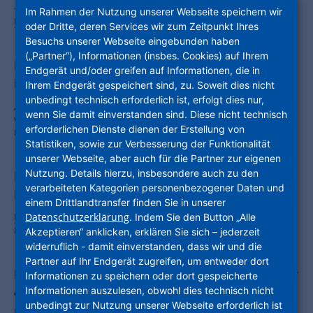
– Mehr als 120 Millionen Euro Aufträge für hessische Unternehmen –
Im Rahmen der Nutzung unserer Webseite speichern wir
Förderpolitik bleibt zentrale Herausforderung.
oder Dritte, deren Services wir zum Zeitpunkt Ihres
Besuchs unserer Webseite eingebunden haben
(„Partner“), Informationen (insbes. Cookies) auf Ihrem
Das Warten hat ein Ende: Die neue
Endgerät und/oder greifen auf Informationen, die in
PolisVision ist da
Ihrem Endgerät gespeichert sind, zu. Soweit dies nicht
unbedingt technisch erforderlich ist, erfolgt dies nur,
„Bauturbo: Buzzword oder Beschleuniger?“ Mit dieser Titelstory
wenn Sie damit einverstanden sind. Diese nicht technisch
wollen wir Ihnen die neue Ausgabe unseres Kundenmagazins
erforderlichen Dienste dienen der Erstellung von
PolisVision schmackhaft machen.
Statistiken, sowie zur Verbesserung der Funktionalität
unserer Webseite, aber auch für die Partner zur eigenen
Nutzung. Details hierzu, insbesondere auch zu den
Interkommunaler Kooperation, tolle
verarbeiteten Kategorien personenbezogener Daten und
Förderbilanz, Wilke-Areal
einem Drittlandtransfer finden Sie in unserer
Die neue Ausgabe unseres Kundenmagazins PolisVision ist da – wie
Datenschutzerklärung
. Indem Sie den Button „Alle
immer mit vielen spannenden Themen aus dem Unternehmen.
Akzeptieren“ anklicken, erklären Sie sich – jederzeit
widerruflich - damit einverstanden, dass wir und die
Partner auf Ihr Endgerät zugreifen, um entweder dort
NHW und EIB schließen Rahmenvertrag über
Informationen zu speichern oder dort gespeicherte
465 Millionen Euro für bezahlbaren und
Informationen auszulesen, obwohl dies technisch nicht
unbedingt zur Nutzung unserer Webseite erforderlich ist
nachhaltigen Wohnraum in Hessen