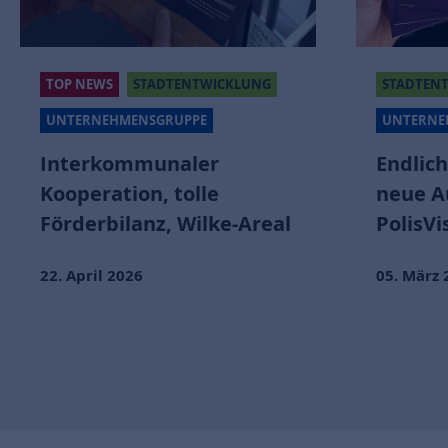
TOP NEWS
STADTENTWICKLUNG
STADTEN
UNTERNEHMENSGRUPPE
UNTERNE
Interkommunaler
Endlich
Kooperation, tolle
neue A
Förderbilanz, Wilke-Areal
PolisVi
22. April 2026
05. März 