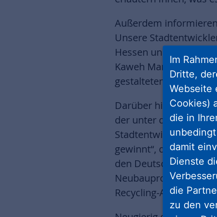
Außerdem informieren 
Unsere Stadtentwickle
Hessen und Thüringen a
Im Rahmen
Kaweh Mansoori auf d
Dritte, de
gestalteten Kasseler Q
Webseite 
Cookies) a
Darüber hinaus beschä
die in Ihr
der unter dem Motto „
unbedingt 
Stadtentwickler genau
damit einv
gewinnt“, das Wever-Q
Dienste di
den Deutschen Fachwer
Verbesseru
Neubauprojekte in Fra
die Partne
Recycling-Aufstockung
zu den ve
Neugierig geworden? Üb