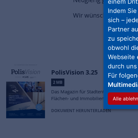
einem Drit
Indem Sie 
Wir wünschen viel Spa
sich – jed
Partner au
zu speich
obwohl di
Webseite 
durch uns
PolisVision 3.25
Für folge
2 MB
Multimed
Das Magazin für Stadtentwicklung,
Flächen- und Immobilienmanagement
Alle ableh
DOKUMENT HERUNTERLADEN