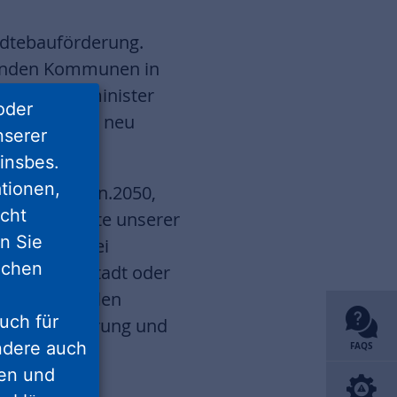
ädtebauförderung.
hmenden Kommunen in
Wirtschaftsminister
oder
weihung des neu
nserer
insbes.
tionen,
iative Wohnen.2050,
icht
edene Projekte unserer
nn Sie
eration „Drei
lichen
ent in Arnstadt oder
nsere aktuellen
uch für
 Modernisierung und
ondere auch
FAQS
ten und
sion.