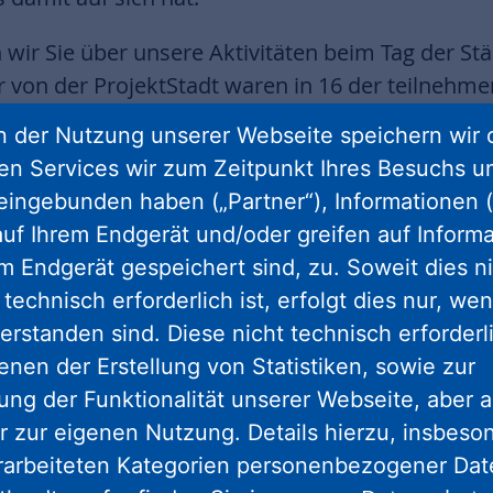
wir Sie über unsere Aktivitäten beim Tag der St
r von der ProjektStadt waren in 16 der teilne
ktiv. Zwei Highlights: der Besuch von Hessens 
 der Nutzung unserer Webseite speichern wir 
em Offenbacher Innovationscampus und die Ein
ren Services wir zum Zeitpunkt Ihres Besuchs u
uartiersplatzes „Pferdemarkt“.
eingebunden haben („Partner“), Informationen (
uf Ihrem Endgerät und/oder greifen auf Informa
ftigen wir uns mit dem 5. Fachkongress der Init
em Endgerät gespeichert sind, zu. Soweit dies n
Dialog statt Distanz“ stand. Wir nehmen verschi
technisch erforderlich ist, erfolgt dies nur, we
er unter die Lupe, etwa die interkommunale Koop
erstanden sind. Diese nicht technisch erforder
uartier in Bad Hersfeld, das Innenstadt-Managem
enen der Erstellung von Statistiken, sowie zur
kpreis für Treffurt. Außerdem beleuchten wir u
ng der Funktionalität unserer Webseite, aber a
nkfurt und Darmstadt sowie unsere kombinierte
r zur eigenen Nutzung. Details hierzu, insbes
 in Mörfelden-Walldorf.
rarbeiteten Kategorien personenbezogener Da
er das Titelbild unten geht es zur neuen PolisVi