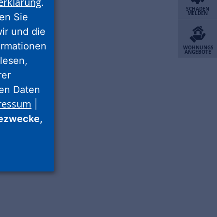
erklärung
.
SCHADEN
MELDEN
ren Sie
wir und die
ormationen
WOHNUNGS
ANGEBOTE
lesen,
rer
nen Daten
ressum
|
ezwecke,