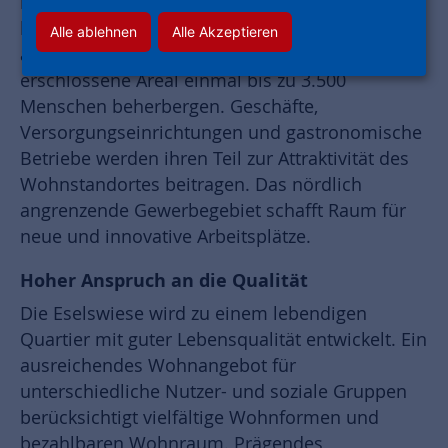
landschaftlich reizvoller Lage. Städtebaulich
harmonisch an den Altort Bauschheim
Alle ablehnen
Alle Akzeptieren
angebunden wird das verkehrlich gut
erschlossene Areal einmal bis zu 3.500
Menschen beherbergen. Geschäfte,
Versorgungseinrichtungen und gastronomische
Betriebe werden ihren Teil zur Attraktivität des
Wohnstandortes beitragen. Das nördlich
angrenzende Gewerbegebiet schafft Raum für
neue und innovative Arbeitsplätze.
Hoher Anspruch an die Qualität
Die Eselswiese wird zu einem lebendigen
Quartier mit guter Lebensqualität entwickelt. Ein
ausreichendes Wohnangebot für
unterschiedliche Nutzer- und soziale Gruppen
berücksichtigt vielfältige Wohnformen und
bezahlbaren Wohnraum. Prägendes