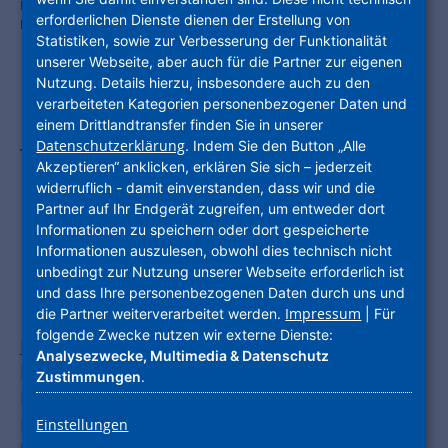
Die Eselswiese: Hier werden einmal bis zu 3.500 Menschen leben.
erforderlichen Dienste dienen der Erstellung von
Foto: NHW
Statistiken, sowie zur Verbesserung der Funktionalität
unserer Webseite, aber auch für die Partner zur eigenen
Nutzung. Details hierzu, insbesondere auch zu den
verarbeiteten Kategorien personenbezogener Daten und
ProjektStadt entwickelt als
einem Drittlandtransfer finden Sie in unserer
Datenschutzerklärung
. Indem Sie den Button „Alle
Treuhänderin der Stadt attraktives
Akzeptieren“ anklicken, erklären Sie sich – jederzeit
Neubauquartier für bis zu 3.500
widerruflich - damit einverstanden, dass wir und die
Partner auf Ihr Endgerät zugreifen, um entweder dort
Menschen / Bebauungsplan legt
Informationen zu speichern oder dort gespeicherte
Informationen auszulesen, obwohl dies technisch nicht
Eckpfeiler fest / Bürgerinnen und
unbedingt zur Nutzung unserer Webseite erforderlich ist
Bürger sind gefragt
und dass Ihre personenbezogenen Daten durch uns und
Impressum
die Partner weiterverarbeitet werden.
| Für
folgende Zwecke nutzen wir externe Dienste:
Rüsselsheim
– Auf der Eselswiese in
Analysezwecke, Multimedia & Datenschutz
Rüsselsheim-Bauschheim entwickelt die
Zustimmungen
.
ProjektStadt als Treuhänderin der Stadt
Rüsselsheim ein attraktives Neubauquartier in
Einstellungen