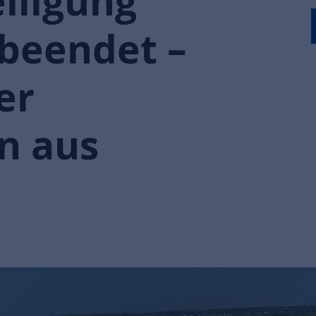
iligung
 beendet –
er
n aus