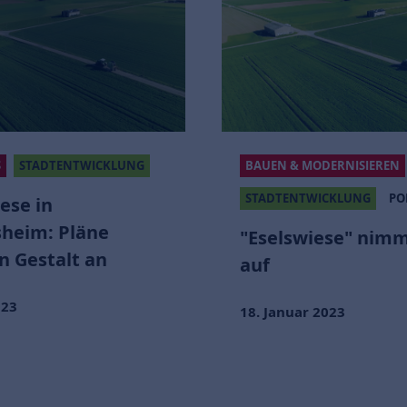
TOP NEWS
ST
BAUEN & MODERNISIEREN
STADTENTWICKLUNG
POLISVISION
„Eselswiese
Rüsselshei
"Eselswiese" nimmt Fahrt
Bürgerinne
auf
diskutieren 
mit
18. Januar 2023
07. April 2022