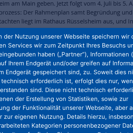
im am Main geben. Jetzt folgt vom 4. Juli bis 5.
gsprozess: Der Rahmenplan samt Begründung und
achten liegt im Rathaus Rüsselsheim aus, und In
ng unter der Telefonnummer 83-2392 in Papierf
 der Nutzung unserer Webseite speichern wir 
 stehen die Unterlagen auch rund um die Uhr im 
ren Services wir zum Zeitpunkt Ihres Besuchs u
bauleitplanung
zur Verfügung. Äußerungen könne
eingebunden haben („Partner“), Informationen (
n. Parallel läuft der Bürgerdialog vor Ort in Ba
uf Ihrem Endgerät und/oder greifen auf Informa
ww.eselswiese-ruesselsheim.de
veröffentlicht.
em Endgerät gespeichert sind, zu. Soweit dies n
atte als Teil einer erfol
technisch erforderlich ist, erfolgt dies nur, we
erstanden sind. Diese nicht technisch erforder
enen der Erstellung von Statistiken, sowie zur
ng der Funktionalität unserer Webseite, aber a
en sollen die Planung kontinuierlich verbessern.
r zur eigenen Nutzung. Details hierzu, insbes
plan konkretisiert und in einen Bebauungsplan 
rarbeiteten Kategorien personenbezogener Da
g der Öffentlichkeit findet auch eine frühzeitige 