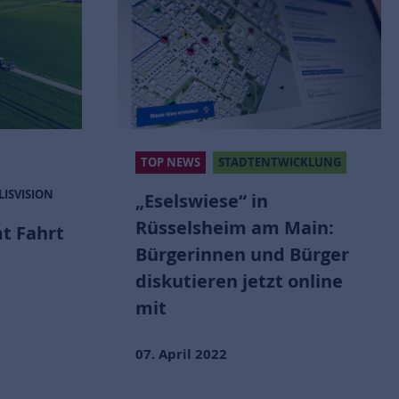
ADTENTWICKLUNG
TOP NEWS
STADTENTWICKLUN
“ in
„Eselswiese“ in
m am Main:
Rüsselsheim am Main:
n und Bürger
Neues Wohn- und
jetzt online
Gewerbegebiet nimmt
Fahrt auf
16. März 2022