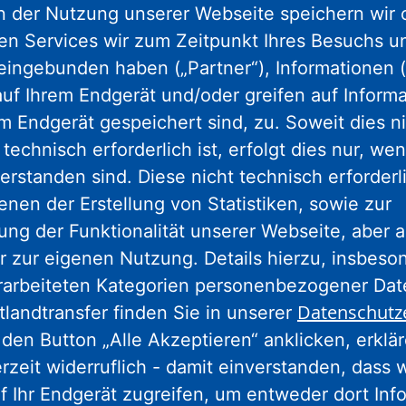
 der Nutzung unserer Webseite speichern wir 
nden Sie
hier
.
ren Services wir zum Zeitpunkt Ihres Besuchs u
eingebunden haben („Partner“), Informationen (
uf Ihrem Endgerät und/oder greifen auf Informa
em Endgerät gespeichert sind, zu. Soweit dies n
technisch erforderlich ist, erfolgt dies nur, we
erstanden sind. Diese nicht technisch erforder
enen der Erstellung von Statistiken, sowie zur
ng der Funktionalität unserer Webseite, aber a
eressieren
r zur eigenen Nutzung. Details hierzu, insbes
rarbeiteten Kategorien personenbezogener Da
Datenschutz
tlandtransfer finden Sie in unserer
den Button „Alle Akzeptieren“ anklicken, erklä
erzeit widerruflich - damit einverstanden, dass 
f Ihr Endgerät zugreifen, um entweder dort Inf