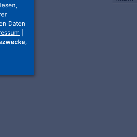
lesen,
rer
nen Daten
ressum
|
ezwecke,