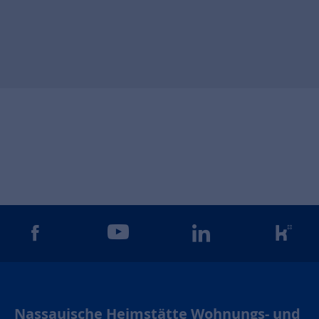
gram
facebook
youtube
linkedin
kun
Nassauische Heimstätte Wohnungs- und