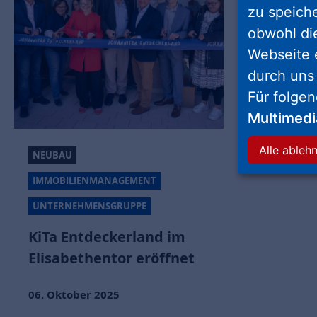
zu speich
obwohl di
Webseite 
durch uns
Für folge
Multimed
Alle ableh
NEUBAU
IMMOBILIENMANAGEMENT
UNTERNEHMENSGRUPPE
KiTa Entdeckerland im
Elisabethentor eröffnet
06. Oktober 2025