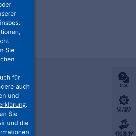
oder
nserer
insbes.
tionen,
icht
nn Sie
lichen
uch für
ondere auch
FAQS
ten und
erklärung
.
SCHADEN
MELDEN
ren Sie
wir und die
ormationen
WOHNUNGS
ANGEBOTE