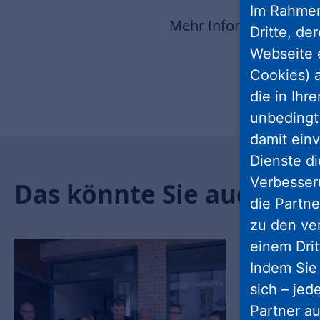
Im Rahmen
Mehr Informationen fi
Dritte, de
Webseite 
Cookies) a
die in Ihr
unbedingt 
damit einv
Dienste di
Verbesseru
Das könnte Sie auch int
die Partne
zu den ve
einem Drit
Indem Sie 
sich – jed
Partner au