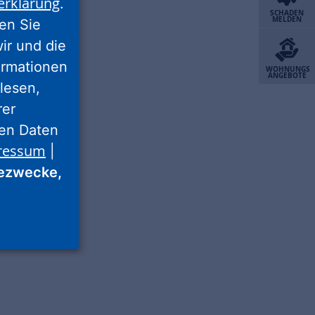
erklärung
.
SCHADEN
MELDEN
ren Sie
wir und die
ormationen
WOHNUNGS
ANGEBOTE
lesen,
rer
nen Daten
ressum
|
ezwecke,