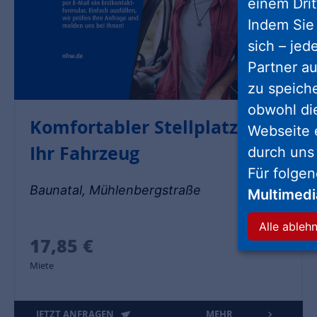
einem Drit
Indem Sie 
sich – jed
Partner au
zu speich
obwohl di
Komfortabler Stellplatz für
Webseite 
Ihr Fahrzeug
durch uns
Für folge
Baunatal, Mühlenbergstraße
Multimed
Alle ableh
17,85 €
Miete
JETZT ANFRAGEN
MEHR