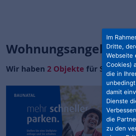
Im Rahmen
Wohnungsangebote
Dritte, de
Webseite 
Cookies) a
Wir haben
2
Objekte
für Sie gefun
die in Ihr
unbedingt 
damit einv
BAUNATAL
Dienste di
Verbesseru
die Partne
zu den ve