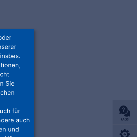
oder
nserer
insbes.
tionen,
icht
nn Sie
lichen
uch für
ondere auch
FAQS
ten und