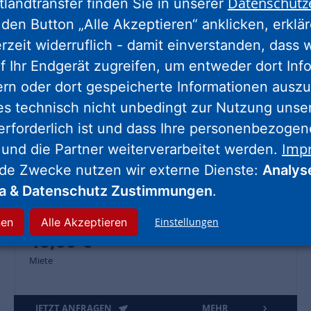
Datenschutz
tlandtransfer finden Sie in unserer
den Button „Alle Akzeptieren“ anklicken, erklä
erzeit widerruflich - damit einverstanden, dass 
f Ihr Endgerät zugreifen, um entweder dort Inf
ern oder dort gespeicherte Informationen auszu
es technisch nicht unbedingt zur Nutzung unse
Nur für unsere Mieter -
erforderlich ist und dass Ihre personenbezoge
Parken und gleichzeitig
Imp
 und die Partner weiterverarbeitet werden.
nde Zwecke nutzen wir externe Dienste:
Analys
laden!
ia & Datenschutz Zustimmungen
.
Baunatal, Am Fuchsberg 2, 4
nen
Alle Akzeptieren
Einstellungen
40,00 €
Miete
JETZT ANFRAGEN
MEHR