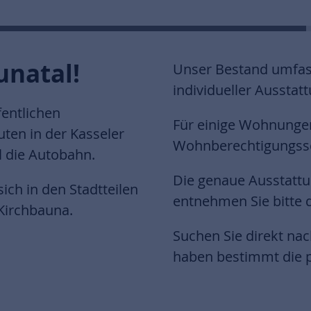
unatal!
Unser Bestand umfas
individueller Ausstatt
fentlichen
Für einige Wohnungen
uten in der Kasseler
Wohnberechtigungss
l die Autobahn.
Die genaue Ausstatt
ch in den Stadtteilen
entnehmen Sie bitte
Kirchbauna.
Suchen Sie direkt na
haben bestimmt die p