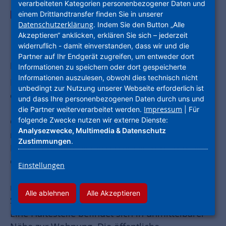
verarbeiteten Kategorien personenbezogener Daten und
AUF EINEN BLICK:
LAGE
AUSSTATTUNG
einem Drittlandtransfer finden Sie in unserer
Datenschutzerklärung
. Indem Sie den Button „Alle
SONSTIGES
JETZT ANFRAGEN
Akzeptieren“ anklicken, erklären Sie sich – jederzeit
widerruflich - damit einverstanden, dass wir und die
Partner auf Ihr Endgerät zugreifen, um entweder dort
Lage
Informationen zu speichern oder dort gespeicherte
Informationen auszulesen, obwohl dies technisch nicht
Die Wohnung liegt in Baunatal-Rengershausen,
unbedingt zur Nutzung unserer Webseite erforderlich ist
einem Stadtteil von Baunatal.
und dass Ihre personenbezogenen Daten durch uns und
Impressum
die Partner weiterverarbeitet werden.
| Für
folgende Zwecke nutzen wir externe Dienste:
Gute Verkehrsanbindung:
Analysezwecke, Multimedia & Datenschutz
mit dem Auto: ca. 8 Min. bis zum Stadtzentrum
Zustimmungen
.
Baunatal
ca. 20 Min. bis in die Innenstadt von Kassel
Einstellungen
mit dem ÖPNV: ca. 10 Min. bis zum
Alle ablehnen
Alle Akzeptieren
Stadtzentrum Baunatal
Eine Haltestelle befindet sich in unmittelbarer