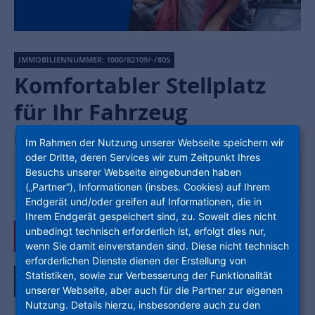
IMMOBILIENNUMMER: 1000/82109/-/805
Komfortabler Stellplatz
für Ihr Fahrzeug
Mühlenbergstraße
,
34225
Baunatal
Im Rahmen der Nutzung unserer Webseite speichern wir
oder Dritte, deren Services wir zum Zeitpunkt Ihres
KOSTEN
Besuchs unserer Webseite eingebunden haben
Miete
17,85 €
(„Partner“), Informationen (insbes. Cookies) auf Ihrem
Endgerät und/oder greifen auf Informationen, die in
Ihrem Endgerät gespeichert sind, zu. Soweit dies nicht
unbedingt technisch erforderlich ist, erfolgt dies nur,
Jetzt anfragen
wenn Sie damit einverstanden sind. Diese nicht technisch
erforderlichen Dienste dienen der Erstellung von
Statistiken, sowie zur Verbesserung der Funktionalität
Alle Bilder ansehen
unserer Webseite, aber auch für die Partner zur eigenen
Nutzung. Details hierzu, insbesondere auch zu den