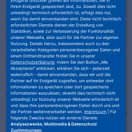
Endgerät und/oder greifen auf Informationen, die in
Empfehlungen Dritter
Ihrem Endgerät gespeichert sind, zu. Soweit dies nicht
unbedingt technisch erforderlich ist, erfolgt dies nur,
Zwecke, für die Ihre Daten verarbeitet
wenn Sie damit einverstanden sind. Diese nicht technisch
werden sollen
erforderlichen Dienste dienen der Erstellung von
Statistiken, sowie zur Verbesserung der Funktionalität
Übermittlung des Reisekatalogs bzw.
unserer Webseite, aber auch für die Partner zur eigenen
Reiseprogramms, Direktwerbung, Umfragen
Nutzung. Details hierzu, insbesondere auch zu den
zur Zufriedenheit
verarbeiteten Kategorien personenbezogener Daten und
einem Drittlandtransfer finden Sie in unserer
Beratung und Beantwortung Ihrer Anfragen
Datenschutzerklärung
. Indem Sie den Button „Alle
Akzeptieren“ anklicken, erklären Sie sich – jederzeit
Erfüllung unserer vorvertraglichen und
widerruflich - damit einverstanden, dass wir und die
vertraglichen Rechte und Pflichten aus dem
Partner auf Ihr Endgerät zugreifen, um entweder dort
Reisevertrag
Informationen zu speichern oder dort gespeicherte
Informationen auszulesen, obwohl dies technisch nicht
Erfüllung gesetzlicher Verpflichtungen
unbedingt zur Nutzung unserer Webseite erforderlich ist
Wahrung berechtigter Interessen (z.B. Abwehr
und dass Ihre personenbezogenen Daten durch uns und
Impressum
von Ansprüchen, Einsatz von IT-Dienstleistern)
die Partner weiterverarbeitet werden.
| Für
folgende Zwecke nutzen wir externe Dienste:
Analysezwecke, Multimedia & Datenschutz
Rechtsgrundlage für die Verarbeitung Ihrer
Zustimmungen
.
Daten