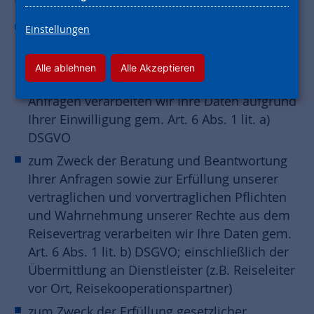
zum Zweck der Übermittlung des
Einstellungen
Reisekatalogs bzw. Reiseprogramms,
Direktwerbung, Umfragen zur Zufriedenheit,
Alle ablehnen
Alle Akzeptieren
der Beratung und Beantwortung Ihrer
Anfragen verarbeiten wir Ihre Daten aufgrund
Ihrer Einwilligung gem. Art. 6 Abs. 1 lit. a)
DSGVO
zum Zweck der Beratung und Beantwortung
Ihrer Anfragen sowie zur Erfüllung unserer
vertraglichen und vorvertraglichen Pflichten
und Wahrnehmung unserer Rechte aus dem
Reisevertrag verarbeiten wir Ihre Daten gem.
Art. 6 Abs. 1 lit. b) DSGVO; einschließlich der
Übermittlung an Dienstleister (z.B. Reiseleiter
vor Ort, Reisekooperationspartner)
zum Zweck der Erfüllung gesetzlicher