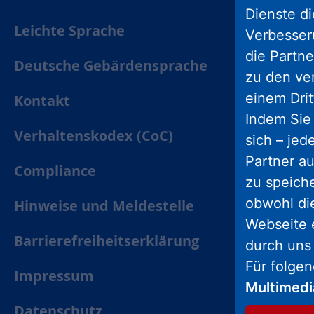
Dienste di
Leichte Sprache
Verbesseru
die Partne
Deutsche Gebärdensprache
zu den ve
einem Drit
Kontakt
Indem Sie 
Verhaltenskodex (CoC)
sich – jed
Partner au
Compliance
zu speich
obwohl di
Hinweise und Meldestelle
Webseite 
Barrierefreiheitserklärung
durch uns
Für folge
Impressum
Multimed
Datenschutz