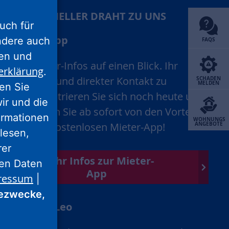
IHR SCHNELLER DRAHT ZU UNS
uch für
Mieter-App
ondere auch
FAQS
ten und
Alle Mieter-Infos auf einen Blick. Ihr
erklärung
.
schneller und direkter Kontakt zu
SCHADEN
MELDEN
ren Sie
uns. Registrieren Sie sich noch heute und
wir und die
profitieren Sie ab sofort von den Vorteilen
ormationen
WOHNUNGS
unserer kostenlosen Mieter-App!
ANGEBOTE
lesen,
rer
Mehr Infos zur Mieter-
nen Daten
App
ressum
|
ezwecke,
Chatbot Leo