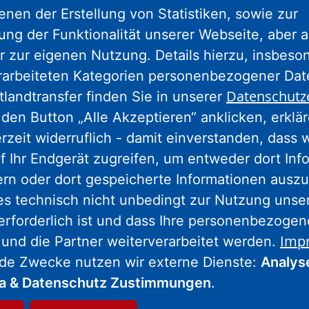
enen der Erstellung von Statistiken, sowie zur
Nassauische Heimstätte Wohnungs- und
ng der Funktionalität unserer Webseite, aber a
Entwicklungsgesellschaft mbH
r zur eigenen Nutzung. Details hierzu, insbes
Schaumainkai 47
rarbeiteten Kategorien personenbezogener Da
60596 Frankfurt am Main
Datenschutz
tlandtransfer finden Sie in unserer
Tel.: 069 678674-0
den Button „Alle Akzeptieren“ anklicken, erklä
erzeit widerruflich - damit einverstanden, dass 
Hinweis: Wegen Umbaumaßnahmen
f Ihr Endgerät zugreifen, um entweder dort Inf
geschlossen.
Weitere Informationen.
ern oder dort gespeicherte Informationen auszu
es technisch nicht unbedingt zur Nutzung unse
erforderlich ist und dass Ihre personenbezoge
Wohnstadt Stadtentwicklungs- und
Imp
 und die Partner weiterverarbeitet werden.
Wohnungsbaugesellschaft Hessen mbH
nde Zwecke nutzen wir externe Dienste:
Analys
Wolfsschlucht 18
ia & Datenschutz Zustimmungen
.
34117 Kassel