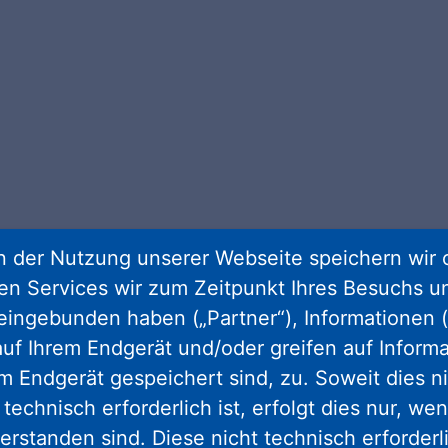
 der Nutzung unserer Webseite speichern wir 
ren Services wir zum Zeitpunkt Ihres Besuchs u
eingebunden haben („Partner“), Informationen (
uf Ihrem Endgerät und/oder greifen auf Informa
em Endgerät gespeichert sind, zu. Soweit dies n
gram
facebook
youtube
linkedin
kun
technisch erforderlich ist, erfolgt dies nur, we
erstanden sind. Diese nicht technisch erforder