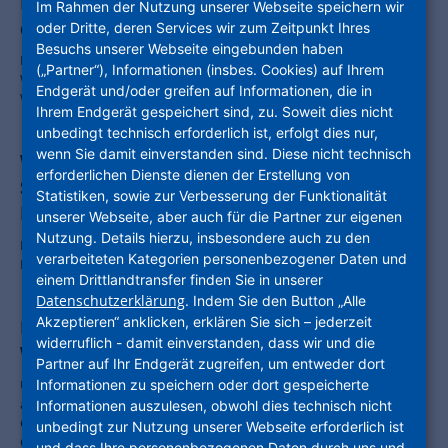
NHW und Daikin setzen neue Maßstäbe in
Im Rahmen der Nutzung unserer Webseite speichern wir
der Wärmeversorgung
oder Dritte, deren Services wir zum Zeitpunkt Ihres
Besuchs unserer Webseite eingebunden haben
Partnerschaft für eine nachhaltigere Zukunft: Hessens größtes
(„Partner“), Informationen (insbes. Cookies) auf Ihrem
Wohnungsunternehmen kooperiert mit einem führenden
Endgerät und/oder greifen auf Informationen, die in
Wärmepumpenhersteller
Ihrem Endgerät gespeichert sind, zu. Soweit dies nicht
unbedingt technisch erforderlich ist, erfolgt dies nur,
wenn Sie damit einverstanden sind. Diese nicht technisch
Wohnzukunftstag 2025: Breitensport statt
erforderlichen Dienste dienen der Erstellung von
Spitzensport auf dem Weg zur
Statistiken, sowie zur Verbesserung der Funktionalität
Klimaneutralität
unserer Webseite, aber auch für die Partner zur eigenen
Nutzung. Details hierzu, insbesondere auch zu den
NHW-Geschäftsführer Dr. Thomas Hain fordert pragmatische
verarbeiteten Kategorien personenbezogener Daten und
Lösungen und ein Umdenken in der Branche
einem Drittlandtransfer finden Sie in unserer
Datenschutzerklärung
. Indem Sie den Button „Alle
Akzeptieren“ anklicken, erklären Sie sich – jederzeit
NHW macht in Fulda-Aschenberg knapp 230
widerruflich - damit einverstanden, dass wir und die
Wohnungen fit für die Zukunft
Partner auf Ihr Endgerät zugreifen, um entweder dort
Unternehmensgruppe Nassauische Heimstätte | Wohnstadt setzt
Informationen zu speichern oder dort gespeicherte
auf energetische Modernisierungen: Presserundgang mit
Informationen auszulesen, obwohl dies technisch nicht
Geschäftsführerin Monika Fontaine-Kretschmer, Fuldas
unbedingt zur Nutzung unserer Webseite erforderlich ist
Oberbürgermeister Dr. Heiko Wingenfeld und Stadtbaurat Daniel
und dass Ihre personenbezogenen Daten durch uns und