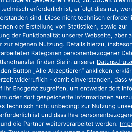
em Endgerät gespeichert sind, zu. Soweit dies n
technisch erforderlich ist, erfolgt dies nur, we
erstanden sind. Diese nicht technisch erforder
gram
facebook
youtube
linkedin
kun
enen der Erstellung von Statistiken, sowie zur
ng der Funktionalität unserer Webseite, aber a
r zur eigenen Nutzung. Details hierzu, insbes
Nassauische Heimstätte Wohnungs- und
rarbeiteten Kategorien personenbezogener Da
Entwicklungsgesellschaft mbH
Datenschutz
tlandtransfer finden Sie in unserer
den Button „Alle Akzeptieren“ anklicken, erklä
Schaumainkai 47
erzeit widerruflich - damit einverstanden, dass 
60596 Frankfurt am Main
f Ihr Endgerät zugreifen, um entweder dort Inf
Tel.: 069 678674-0
ern oder dort gespeicherte Informationen auszu
Hinweis: Wegen Umbaumaßnahmen
es technisch nicht unbedingt zur Nutzung unse
geschlossen.
Weitere Informationen.
erforderlich ist und dass Ihre personenbezoge
Imp
 und die Partner weiterverarbeitet werden.