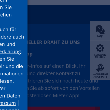
icht
nn Sie
lichen
unu
xing
uch für
ondere auch
FAQS
IHR SCHNELLER DRAHT ZU UNS
ten und
erklärung
.
Mieter-App
SCHADEN
MELDEN
ren Sie
Alle Mieter-Infos auf einen Blick. Ihr
wir und die
schneller und direkter Kontakt zu
ormationen
WOHNUNGS
ANGEBOTE
uns. Registrieren Sie sich noch heute und
lesen,
profitieren Sie ab sofort von den Vorteilen
rer
unserer kostenlosen Mieter-App!
nen Daten
ressum
|