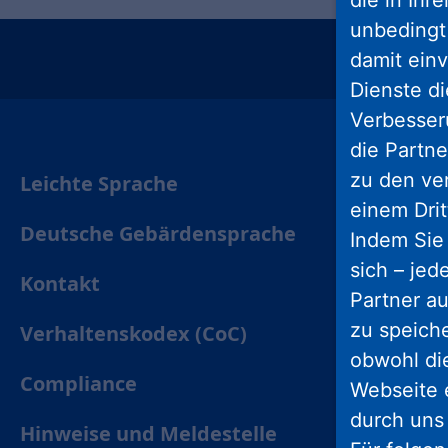
die in Ihr
unbedingt 
damit einv
insta
Dienste di
Verbesseru
die Partne
zu den ve
Leichte Sprache
einem Drit
Deutsche Gebärdensprache
Indem Sie 
sich – jed
Kontakt
Partner au
zu speich
Verhaltenskodex (CoC)
obwohl di
Compliance
Webseite 
durch uns
Hinweise und Meldestelle