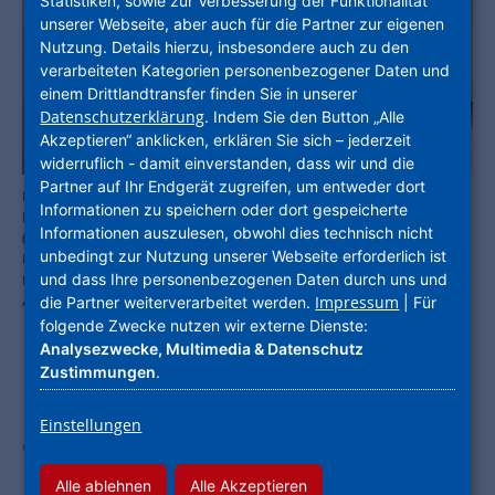
Statistiken, sowie zur Verbesserung der Funktionalität
unserer Webseite, aber auch für die Partner zur eigenen
Nutzung. Details hierzu, insbesondere auch zu den
verarbeiteten Kategorien personenbezogener Daten und
einem Drittlandtransfer finden Sie in unserer
Datenschutzerklärung
. Indem Sie den Button „Alle
Akzeptieren“ anklicken, erklären Sie sich – jederzeit
widerruflich - damit einverstanden, dass wir und die
Partner auf Ihr Endgerät zugreifen, um entweder dort
Nahm wertvolle Erkenntnisse mit: Hessens Energieminister Kaweh
Informationen zu speichern oder dort gespeicherte
Mansoori (Mi.) mit (u.a.) Kelsterbachs Bürgermeister Manfred Ockel
Informationen auszulesen, obwohl dies technisch nicht
(3. v. li.), Marion Schmitz-Stadtfeld (2. v li., Leiterin ProjektStadt |
unbedingt zur Nutzung unserer Webseite erforderlich ist
Integrierte Stadtentwicklung) und Malaika Rahm (li., Projektleiterin
und dass Ihre personenbezogenen Daten durch uns und
ProjektStadt | Integrierte Stadtentwicklung). Foto: Stadt Kelsterbach
/ Sebastian Betzold
Impressum
die Partner weiterverarbeitet werden.
| Für
folgende Zwecke nutzen wir externe Dienste:
Analysezwecke, Multimedia & Datenschutz
Zustimmungen
.
Kommune treibt erste Projekte voran /
Einstellungen
Geothermie und Rechenzentrum als
Bausteine der Wärmewende /
Alle ablehnen
Alle Akzeptieren