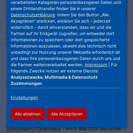
verarbeiteten Kategorien personenbezogener Daten und
einem Drittlandtransfer finden Sie in unserer
Datenschutzerklärung
. Indem Sie den Button „Alle
Akzeptieren“ anklicken, erklären Sie sich – jederzeit
Interkommunaler Austausch: Eine Delegation der Stadt Ortenberg
widerruflich - damit einverstanden, dass wir und die
besuchte die Stadt Schlüchtern, um sich über erfolgreiche
Partner auf Ihr Endgerät zugreifen, um entweder dort
Maßnahmen der Innenstadtentwicklung auszutauschen. Foto:
Informationen zu speichern oder dort gespeicherte
ProjektStadt
Informationen auszulesen, obwohl dies technisch nicht
unbedingt zur Nutzung unserer Webseite erforderlich ist
und dass Ihre personenbezogenen Daten durch uns und
Impressum
die Partner weiterverarbeitet werden.
| Für
folgende Zwecke nutzen wir externe Dienste:
Echter Mehrwert statt „Nice-to-have“:
Analysezwecke, Multimedia & Datenschutz
Gegenseitiger Austausch und
Zustimmungen
.
Erkenntnisgewinn als Basis für
Einstellungen
nachhaltige und erfolgreiche
Stadtentwicklung
Alle ablehnen
Alle Akzeptieren
Schlüchtern / Ortenberg
– Am 5. Mai 2026 besuchte