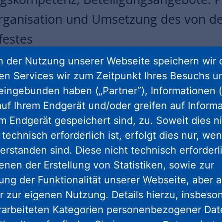
 Organisation und Umsetzung des von d
festes
 der Nutzung unserer Webseite speichern wir 
 Juli 2025, verwandelte sich die Gräfestraße in 
ren Services wir zum Zeitpunkt Ihres Besuchs u
 Allee und Fröbelstraße in eine bunte Festmeile
eingebunden haben („Partner“), Informationen (
est, das engagierte Anwohnende ins Leben geruf
uf Ihrem Endgerät und/oder greifen auf Informa
t Kassel statt. Maßgeblich mitgewirkt haben auc
em Endgerät gespeichert sind, zu. Soweit dies n
en sich mit den Anwohnenden und der Stadt um d
technisch erforderlich ist, erfolgt dies nur, we
ekümmert.
erstanden sind. Diese nicht technisch erforder
nderem ein Mitbringbuffet, ein offener Grill, e
enen der Erstellung von Statistiken, sowie zur
esenmemory zu Kasseler Förderprojekten sowie M
ng der Funktionalität unserer Webseite, aber a
n öffneten ihre Türen, es gab Einblicke in den 
r zur eigenen Nutzung. Details hierzu, insbes
ten Hochbunker - und die ProjektStadt nutzte d
rarbeiteten Kategorien personenbezogener Da