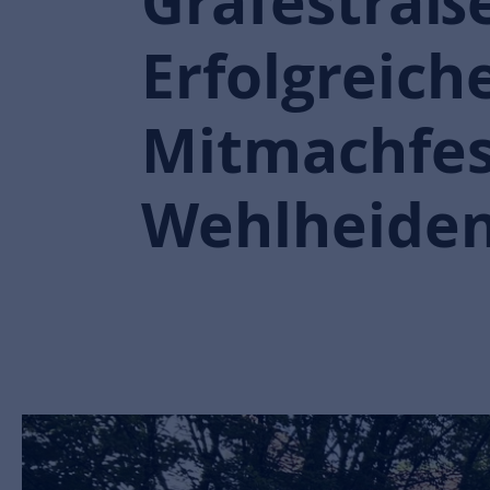
Gräfestraße
Erfolgreich
Mitmachfest
Wehlheide