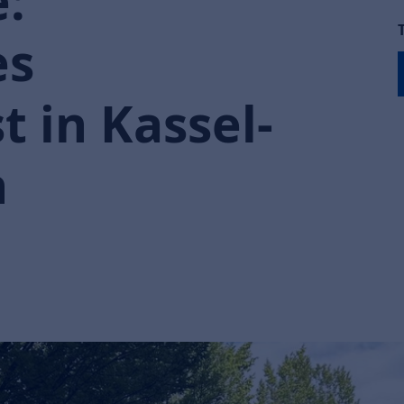
:
es
 in Kassel-
n