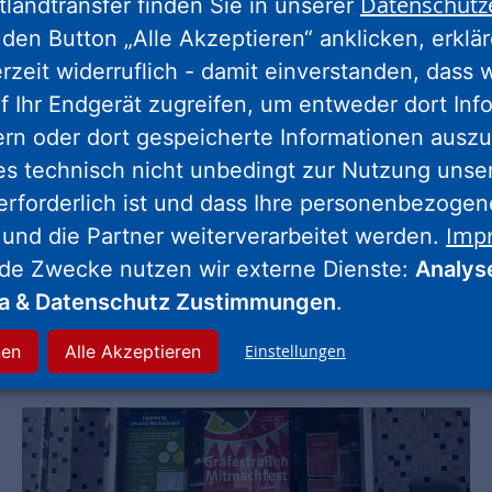
Datenschutz
g: Im Fokus standen Meinungsabfragen zum Heim
tlandtransfer finden Sie in unserer
der- und Jugendbeteiligung am Wehlheider Platz
den Button „Alle Akzeptieren“ anklicken, erklä
anierungs- und Begrünungsmaßnahmen sowie al
erzeit widerruflich - damit einverstanden, dass 
rdergebiets „Alter Ortskern Wehlheiden“. Die Pro
f Ihr Endgerät zugreifen, um entweder dort Inf
ent beauftragt, das diese und andere Maßnahm
ern oder dort gespeicherte Informationen auszu
r Stadt Kassel vorantreibt.
es technisch nicht unbedingt zur Nutzung unse
erforderlich ist und dass Ihre personenbezoge
s Fest durch die Stadt Kassel und über Spenden
Imp
 und die Partner weiterverarbeitet werden.
.
nde Zwecke nutzen wir externe Dienste:
Analys
ia & Datenschutz Zustimmungen
.
nen
Alle Akzeptieren
Einstellungen