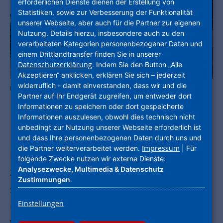
erforderlichen Dienste dienen der Erstellung von
Statistiken, sowie zur Verbesserung der Funktionalität
unserer Webseite, aber auch für die Partner zur eigenen
Nutzung. Details hierzu, insbesondere auch zu den
verarbeiteten Kategorien personenbezogener Daten und
einem Drittlandtransfer finden Sie in unserer
Datenschutzerklärung
. Indem Sie den Button „Alle
Akzeptieren“ anklicken, erklären Sie sich – jederzeit
widerruflich - damit einverstanden, dass wir und die
Recycling-Aufstockung in Mörfelden-Walldorf. Foto: NHW
Partner auf Ihr Endgerät zugreifen, um entweder dort
Informationen zu speichern oder dort gespeicherte
Informationen auszulesen, obwohl dies technisch nicht
unbedingt zur Nutzung unserer Webseite erforderlich ist
Kreislaufwirtschaft ist im Bauwesen
und dass Ihre personenbezogenen Daten durch uns und
Impressum
die Partner weiterverarbeitet werden.
| Für
längst mehr als ein Trend – sie ist ein
folgende Zwecke nutzen wir externe Dienste:
zentraler Hebel, um Ressourcen zu
Analysezwecke, Multimedia & Datenschutz
Zustimmungen
.
schonen, CO₂-Emissionen zu senken
Einstellungen
und gleichzeitig dringend benötigten