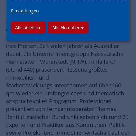
küren die interessantesten Startups.
Einstellungen
Frankfurt am Main / München
- Vom 7. bis 9.
Alle ablehnen
Alle Akzeptieren
Oktober öffnet Europas größte
Immobilienmesse Expo Real in München wieder
ihre Pforten. Seit vielen Jahren als Aussteller
dabei: die Unternehmensgruppe Nassauische
Heimstätte | Wohnstadt (NHW). In Halle C1
(Stand 440) präsentiert Hessens größtes
Immobilien- und
Stadtentwicklungsunternehmen auf über 160
qm wieder ein umfangreiches und thematisch
anspruchsvolles Programm. Professionell
präsentiert von Fernsehmoderator Thomas
Ranft (Hessischer Rundfunk) geben sich rund 25
Experten und Praktiker aus Kommunen, Politik
sowie Projekt- und Immobilienwirtschaft auf der