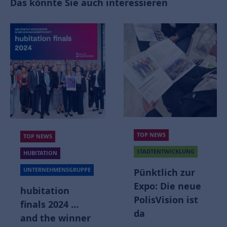
Das könnte Sie auch interessieren
TOP NEWS
TOP NEWS
STADTENTWICKLUNG
HUBITATION
UNTERNEHMENSGRUPPE
Pünktlich zur
Expo: Die neue
hubitation
PolisVision ist
finals 2024 …
da
and the winner