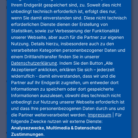
Tradition bei der Expo Real: Der Hessen-Treff am Stand der NHW.
Ihrem Endgerät gespeichert sind, zu. Soweit dies nicht
Foto: NHW
unbedingt technisch erforderlich ist, erfolgt dies nur,
wenn Sie damit einverstanden sind. Diese nicht technisch
erforderlichen Dienste dienen der Erstellung von
Statistiken, sowie zur Verbesserung der Funktionalität
Unternehmensgruppe Nassauische
unserer Webseite, aber auch für die Partner zur eigenen
Nutzung. Details hierzu, insbesondere auch zu den
Heimstätte | Wohnstadt (NHW)
verarbeiteten Kategorien personenbezogener Daten und
einem Drittlandtransfer finden Sie in unserer
präsentiert sich mit umfangreichen
Datenschutzerklärung
. Indem Sie den Button „Alle
Fachprogramm ab dem 7. Oktober auf
Akzeptieren“ anklicken, erklären Sie sich – jederzeit
widerruflich - damit einverstanden, dass wir und die
der Expo Real in München / Viele
Partner auf Ihr Endgerät zugreifen, um entweder dort
Informationen zu speichern oder dort gespeicherte
namhafte Experten, darunter
Informationen auszulesen, obwohl dies technisch nicht
Bundesbauministerin Klara Geywitz,
unbedingt zur Nutzung unserer Webseite erforderlich ist
und dass Ihre personenbezogenen Daten durch uns und
und Kommunalvertreter auf den
Impressum
die Partner weiterverarbeitet werden.
| Für
folgende Zwecke nutzen wir externe Dienste:
Fachforen in Halle C1 Stand 440 /
Analysezwecke, Multimedia & Datenschutz
Wieder mit dabei: die hubitation finals
Zustimmungen
.