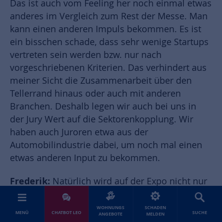
Das ist auch vom Feeling her noch einmal etwas
anderes im Vergleich zum Rest der Messe. Man
kann einen anderen Impuls bekommen. Es ist
ein bisschen schade, dass sehr wenige Startups
vertreten sein werden bzw. nur nach
vorgeschriebenen Kriterien. Das verhindert aus
meiner Sicht die Zusammenarbeit über den
Tellerrand hinaus oder auch mit anderen
Branchen. Deshalb legen wir auch bei uns in
der Jury Wert auf die Sektorenkopplung. Wir
haben auch Juroren etwa aus der
Automobilindustrie dabei, um noch mal einen
etwas anderen Input zu bekommen.
Frederik:
Natürlich wird auf der Expo nicht nur
gepitcht, sondern es wird auch ein Sieger gekürt
und der wird auch entsprechend gefeiert.
WOHNUNGS
SCHADEN
MENÜ
CHATBOT LEO
SUCHE
ANGEBOTE
MELDEN