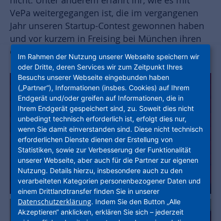
nicht. Unter anderem erfahrt ihr, wie es mit
VePa weitergegangen ist, die im vergangenen
Jahr unseren Startup-Contest gewonnen haben
und vor kurzem in Freising bei München ihren
ersten vertikalen (!) Parktower eröffnet haben.
Im Rahmen der Nutzung unserer Webseite speichern wir
oder Dritte, deren Services wir zum Zeitpunkt Ihres
Besuchs unserer Webseite eingebunden haben
(„Partner“), Informationen (insbes. Cookies) auf Ihrem
Endgerät und/oder greifen auf Informationen, die in
Ihrem Endgerät gespeichert sind, zu. Soweit dies nicht
unbedingt technisch erforderlich ist, erfolgt dies nur,
wenn Sie damit einverstanden sind. Diese nicht technisch
erforderlichen Dienste dienen der Erstellung von
Statistiken, sowie zur Verbesserung der Funktionalität
unserer Webseite, aber auch für die Partner zur eigenen
Nutzung. Details hierzu, insbesondere auch zu den
verarbeiteten Kategorien personenbezogener Daten und
einem Drittlandtransfer finden Sie in unserer
Datenschutzerklärung
. Indem Sie den Button „Alle
Akzeptieren“ anklicken, erklären Sie sich – jederzeit