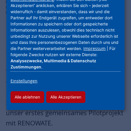
(v.l.): Andreas Kipp, Leiter Vertrieb und Marketing RENOWATE und
Akzeptieren“ anklicken, erklären Sie sich – jederzeit
NHW-Projektleiter Sven Schubert diskutierten über die Chancen und
widerruflich - damit einverstanden, dass wir und die
Herausforderungen der Seriellen Sanierung. Foto: NHW/ RENOWATE
Partner auf Ihr Endgerät zugreifen, um entweder dort
Informationen zu speichern oder dort gespeicherte
Informationen auszulesen, obwohl dies technisch nicht
unbedingt zur Nutzung unserer Webseite erforderlich ist
Der L’Immo Podcast ist ein Thementalk
und dass Ihre personenbezogenen Daten durch uns und
Impressum
die Partner weiterverarbeitet werden.
| Für
mit Experten der Immobilienbranche.
folgende Zwecke nutzen wir externe Dienste:
In der Folge „Serielle Sanierung – der
Analysezwecke, Multimedia & Datenschutz
Zustimmungen
.
Turbo für den klimaneutralen
Gebäudebestand“ gibt es spannende
Einstellungen
Einblicke in unsere erste serielle
Alle ablehnen
Alle Akzeptieren
Sanierung in Maintal-Bischofsheim –
unser erstes gemeinsames Pilotprojekt
mit RENOWATE.