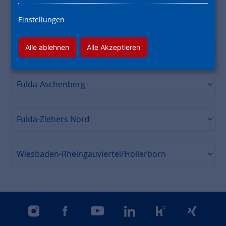
Einstellungen
Hier treffen wir uns regelmäßig
Alle ablehnen
Alle Akzeptieren
Frankfurt-Fechenheim
Fulda-Aschenberg
Fulda-Ziehers Nord
Wiesbaden-Rheingauviertel/Hollerborn
instagram
facebook
youtube
linkedin
kununu
xing