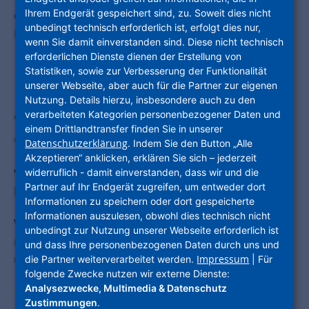
Ihrem Endgerät gespeichert sind, zu. Soweit dies nicht
GESCHICHTEN LAUSCHEN, AUF KISSEN
unbedingt technisch erforderlich ist, erfolgt dies nur,
LÜMMELN, MITRÄTSELN.
wenn Sie damit einverstanden sind. Diese nicht technisch
Bücherspielplatz
erforderlichen Dienste dienen der Erstellung von
Statistiken, sowie zur Verbesserung der Funktionalität
unserer Webseite, aber auch für die Partner zur eigenen
Echte Kinderbuch-Autoren kommen zu
Nutzung. Details hierzu, insbesondere auch zu den
euch und lesen spannende
verarbeiteten Kategorien personenbezogener Daten und
einem Drittlandtransfer finden Sie in unserer
Geschichten vor.
Datenschutzerklärung
. Indem Sie den Button „Alle
Akzeptieren“ anklicken, erklären Sie sich – jederzeit
Wer selbst noch nicht gerne liest, wird hier
widerruflich - damit einverstanden, dass wir und die
Partner auf Ihr Endgerät zugreifen, um entweder dort
bestimmt angesteckt!
Informationen zu speichern oder dort gespeicherte
Informationen auszulesen, obwohl dies technisch nicht
Wir laden euch, wenn ihr zwischen drei und
unbedingt zur Nutzung unserer Webseite erforderlich ist
neun Jahren seid, und eure Eltern herzlich ein zu
und dass Ihre personenbezogenen Daten durch uns und
unseren Bücherspielplätzen.
Impressum
die Partner weiterverarbeitet werden.
| Für
folgende Zwecke nutzen wir externe Dienste:
Analysezwecke, Multimedia & Datenschutz
Zustimmungen
.