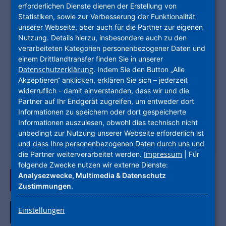
Heizungsart
Fußbodenheizung
erforderlichen Dienste dienen der Erstellung von
Energieträger
Fernwärme
Statistiken, sowie zur Verbesserung der Funktionalität
unserer Webseite, aber auch für die Partner zur eigenen
BEDARFSAUSWEIS
KLASSE B
Nutzung. Details hierzu, insbesondere auch zu den
Energieausweis
52.00 kWh/(m²*a)
verarbeiteten Kategorien personenbezogener Daten und
einem Drittlandtransfer finden Sie in unserer
DATEN
Datenschutzerklärung
. Indem Sie den Button „Alle
Akzeptieren“ anklicken, erklären Sie sich – jederzeit
Typ
Erdgeschosswohnung
widerruflich - damit einverstanden, dass wir und die
Wohnfläche
69,90 m²
Partner auf Ihr Endgerät zugreifen, um entweder dort
Informationen zu speichern oder dort gespeicherte
Zimmer
2
Informationen auszulesen, obwohl dies technisch nicht
Etage
EG
unbedingt zur Nutzung unserer Webseite erforderlich ist
und dass Ihre personenbezogenen Daten durch uns und
Verfügbar ab
sofort
Impressum
die Partner weiterverarbeitet werden.
| Für
folgende Zwecke nutzen wir externe Dienste:
Analysezwecke, Multimedia & Datenschutz
Jetzt anfragen
Zustimmungen
.
Einstellungen
Alle Bilder ansehen