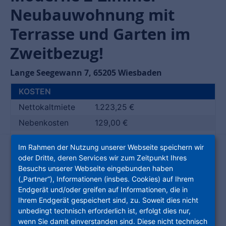
Neubauwohnung mit
Terrasse und Garten im
Zweitbezug!
Lange Seegewann 7
,
65205
Wiesbaden
KOSTEN
Nettokaltmiete
1.223,25 €
Nebenkosten
129,00 €
Heizkosten
138,00 €
Im Rahmen der Nutzung unserer Webseite speichern wir
Gesamtmiete
oder Dritte, deren Services wir zum Zeitpunkt Ihres
1.490,25 €
(brutto)
Besuchs unserer Webseite eingebunden haben
(„Partner“), Informationen (insbes. Cookies) auf Ihrem
Kaution
3.669,00 €
Endgerät und/oder greifen auf Informationen, die in
GEBÄUDE
Ihrem Endgerät gespeichert sind, zu. Soweit dies nicht
Baujahr
2024
unbedingt technisch erforderlich ist, erfolgt dies nur,
wenn Sie damit einverstanden sind. Diese nicht technisch