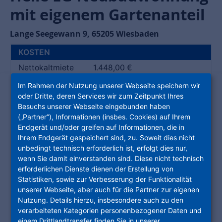
mit eigenem Gartenanteil
Lange Seegewann 9
,
65205
Wiesbaden
KOSTEN
Nettokaltmiete
1.448,00 €
Nebenkosten
162,00 €
Im Rahmen der Nutzung unserer Webseite speichern wir
oder Dritte, deren Services wir zum Zeitpunkt Ihres
Heizkosten
170,00 €
Besuchs unserer Webseite eingebunden haben
Gesamtmiete
(„Partner“), Informationen (insbes. Cookies) auf Ihrem
1.780,00 €
(brutto)
Endgerät und/oder greifen auf Informationen, die in
Ihrem Endgerät gespeichert sind, zu. Soweit dies nicht
Kaution
4.344,00 €
unbedingt technisch erforderlich ist, erfolgt dies nur,
GEBÄUDE
wenn Sie damit einverstanden sind. Diese nicht technisch
erforderlichen Dienste dienen der Erstellung von
Baujahr
2024
Statistiken, sowie zur Verbesserung der Funktionalität
Heizungsart
Fußbodenheizung
unserer Webseite, aber auch für die Partner zur eigenen
Energieträger
Fernwärme
Nutzung. Details hierzu, insbesondere auch zu den
verarbeiteten Kategorien personenbezogener Daten und
BEDARFSAUSWEIS
KLASSE B
einem Drittlandtransfer finden Sie in unserer