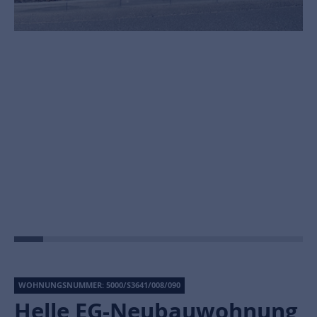
WOHNUNGSNUMMER: 5000/S3641/008/090
Helle EG-Neubauwohnung