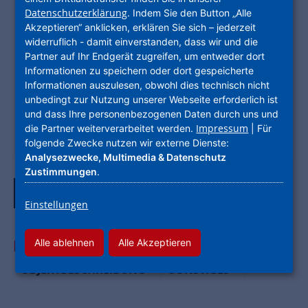
Energieausweis
Datenschutzerklärung
52.00 kWh/(m²*a)
. Indem Sie den Button „Alle
Akzeptieren“ anklicken, erklären Sie sich – jederzeit
DATEN
widerruflich - damit einverstanden, dass wir und die
Partner auf Ihr Endgerät zugreifen, um entweder dort
Typ
Erdgeschosswohnung
Informationen zu speichern oder dort gespeicherte
Wohnfläche
87,76 m²
Informationen auszulesen, obwohl dies technisch nicht
unbedingt zur Nutzung unserer Webseite erforderlich ist
Zimmer
3
und dass Ihre personenbezogenen Daten durch uns und
Etage
EG
Impressum
die Partner weiterverarbeitet werden.
| Für
folgende Zwecke nutzen wir externe Dienste:
Verfügbar ab
sofort
Analysezwecke, Multimedia & Datenschutz
Zustimmungen
.
Alle Bilder ansehen
Einstellungen
Alle ablehnen
Alle Akzeptieren
AUF EINEN BLICK:
LAGE
AUSSTATTUNG
OBJEKTBESCHREIBUNG
SONSTIGES