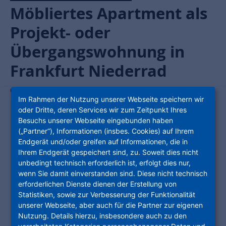
Möbliertes Apartment als
Projekt- oder
Übergangswohnung in
Frankfurt Niederrad
Goldsteinstraße 130
,
60528
Frankfurt am Main
Im Rahmen der Nutzung unserer Webseite speichern wir
KOSTEN
oder Dritte, deren Services wir zum Zeitpunkt Ihres
Besuchs unserer Webseite eingebunden haben
Gesamtmiete
710,00 €
(„Partner“), Informationen (insbes. Cookies) auf Ihrem
(brutto)
Endgerät und/oder greifen auf Informationen, die in
Kaution
1.420,00 €
Ihrem Endgerät gespeichert sind, zu. Soweit dies nicht
unbedingt technisch erforderlich ist, erfolgt dies nur,
GEBÄUDE
wenn Sie damit einverstanden sind. Diese nicht technisch
Baujahr
1971
erforderlichen Dienste dienen der Erstellung von
Statistiken, sowie zur Verbesserung der Funktionalität
Heizungsart
Fernwärme
unserer Webseite, aber auch für die Partner zur eigenen
Energieträger
Blockheizkraftwerk
Nutzung. Details hierzu, insbesondere auch zu den