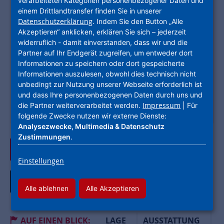
verarbeiteten Kategorien personenbezogener Daten und
BEDARFSAUSWEIS
KLASSE A
einem Drittlandtransfer finden Sie in unserer
Energieausweis
43.00 kWh/(m²*a)
Datenschutzerklärung
. Indem Sie den Button „Alle
Akzeptieren“ anklicken, erklären Sie sich – jederzeit
DATEN
widerruflich - damit einverstanden, dass wir und die
Typ
Etagenwohnung
Partner auf Ihr Endgerät zugreifen, um entweder dort
Informationen zu speichern oder dort gespeicherte
Wohnfläche
19,24 m²
Informationen auszulesen, obwohl dies technisch nicht
Zimmer
1
unbedingt zur Nutzung unserer Webseite erforderlich ist
und dass Ihre personenbezogenen Daten durch uns und
Etage
1
Impressum
die Partner weiterverarbeitet werden.
| Für
Verfügbar ab
15.10.2026
folgende Zwecke nutzen wir externe Dienste:
Analysezwecke, Multimedia & Datenschutz
Zustimmungen
.
Jetzt anfragen
Einstellungen
Alle Bilder ansehen
Alle ablehnen
Alle Akzeptieren
AUF EINEN BLICK:
LAGE
AUSSTATTUNG