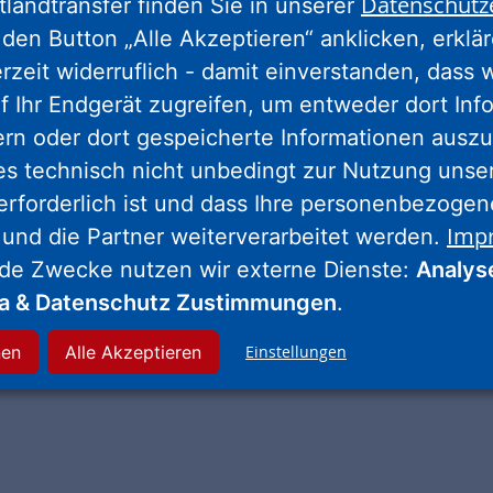
Datenschutz
tlandtransfer finden Sie in unserer
 eine Wohnung mit uns haben, fallen
den Button „Alle Akzeptieren“ anklicken, erklä
t dann 47,60 EUR.
erzeit widerruflich - damit einverstanden, dass 
f Ihr Endgerät zugreifen, um entweder dort Inf
ern oder dort gespeicherte Informationen auszu
es technisch nicht unbedingt zur Nutzung unse
erforderlich ist und dass Ihre personenbezoge
in Zuhause.
Imp
 und die Partner weiterverarbeitet werden.
nde Zwecke nutzen wir externe Dienste:
Analys
ia & Datenschutz Zustimmungen
.
nen
Alle Akzeptieren
Einstellungen
ag