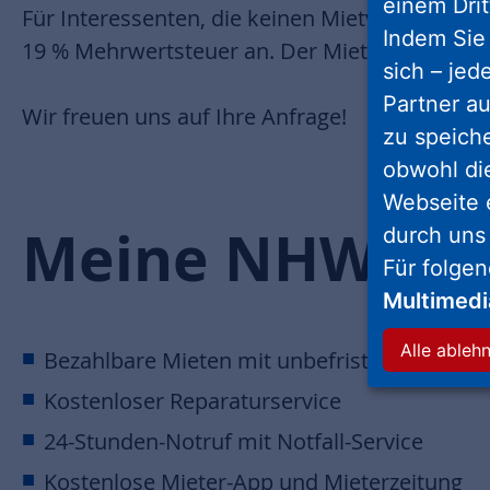
einem Drit
Für Interessenten, die keinen Mietvertrag für
Indem Sie 
19 % Mehrwertsteuer an. Der Mietpreis beträg
sich – jed
Partner au
Wir freuen uns auf Ihre Anfrage!
zu speich
obwohl di
Webseite 
Meine NHW. Me
durch uns
Für folge
Multimed
Alle ableh
Bezahlbare Mieten mit unbefristetem Vertr
Kostenloser Reparaturservice
24-Stunden-Notruf mit Notfall-Service
Kostenlose Mieter-App und Mieterzeitung