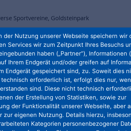
erse Sportvereine, Goldsteinpark
 der Nutzung unserer Webseite speichern wir 
ren Services wir zum Zeitpunkt Ihres Besuchs u
eingebunden haben („Partner“), Informationen (
uf Ihrem Endgerät und/oder greifen auf Informa
em Endgerät gespeichert sind, zu. Soweit dies n
eser Garage können Sie Ihr Auto
technisch erforderlich ist, erfolgt dies nur, we
erstanden sind. Diese nicht technisch erforder
enen der Erstellung von Statistiken, sowie zur
 mit uns haben, wird keine
ng der Funktionalität unserer Webseite, aber a
 monatlichen Mietpreis von 40,00
r zur eigenen Nutzung. Details hierzu, insbes
rarbeiteten Kategorien personenbezogener Da