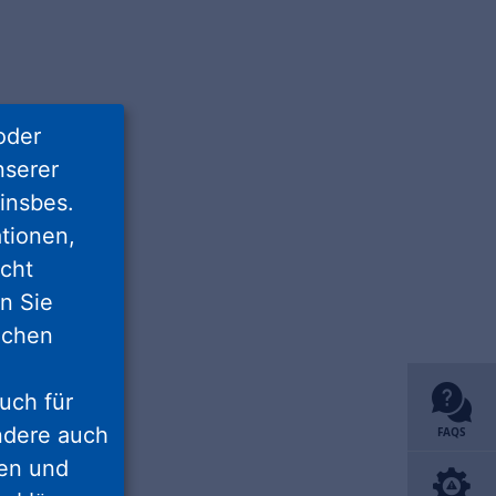
oder
nserer
insbes.
tionen,
icht
nn Sie
lichen
uch für
ondere auch
FAQS
ten und