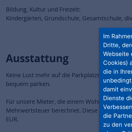
Bildung, Kultur und Freizeit:
Kindergärten, Grundschule, Gesamtschule, div
Im Rahmen
Dritte, de
Webseite 
Ausstattung
Cookies) a
die in Ihr
Keine Lust mehr auf die Parkplatzsuche? In di
unbedingt 
bequem parken.
damit einv
Dienste di
Für unsere Mieter, die einem Wohnmietvertrag
Verbesseru
Mehrwertsteuer berechnet. Diese zahlen einen
die Partne
EUR.
zu den ve