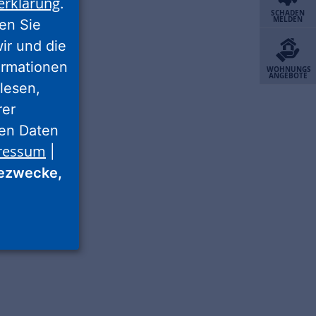
erklärung
.
SCHADEN
MELDEN
ren Sie
wir und die
ormationen
WOHNUNGS
ANGEBOTE
lesen,
rer
nen Daten
ressum
|
ezwecke,