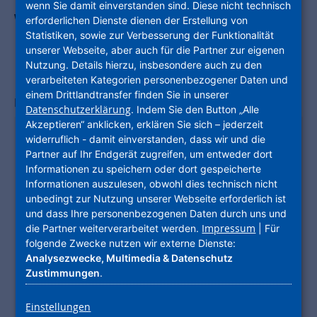
wenn Sie damit einverstanden sind. Diese nicht technisch
Wohnung ca. 43 m² mit
erforderlichen Dienste dienen der Erstellung von
Statistiken, sowie zur Verbesserung der Funktionalität
Keller in Frankfurt -
unserer Webseite, aber auch für die Partner zur eigenen
Nutzung. Details hierzu, insbesondere auch zu den
Fechenheim
verarbeiteten Kategorien personenbezogener Daten und
einem Drittlandtransfer finden Sie in unserer
Leo-Gans-Straße 7
,
60386
Frankfurt am Main
Datenschutzerklärung
. Indem Sie den Button „Alle
Akzeptieren“ anklicken, erklären Sie sich – jederzeit
KOSTEN
widerruflich - damit einverstanden, dass wir und die
Nettokaltmiete
578,00 €
Partner auf Ihr Endgerät zugreifen, um entweder dort
Informationen zu speichern oder dort gespeicherte
Nebenkosten
119,50 €
Informationen auszulesen, obwohl dies technisch nicht
Heizkosten
69,98 €
unbedingt zur Nutzung unserer Webseite erforderlich ist
und dass Ihre personenbezogenen Daten durch uns und
Gesamtmiete
767,48 €
Impressum
die Partner weiterverarbeitet werden.
| Für
(brutto)
folgende Zwecke nutzen wir externe Dienste:
Kaution
1.734,00 €
Analysezwecke, Multimedia & Datenschutz
Zustimmungen
.
GEBÄUDE
Baujahr
1931
Einstellungen