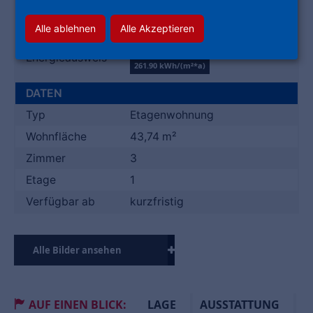
Heizungsart
Zentralheizung
Energieträger
Gas
Alle ablehnen
Alle Akzeptieren
BEDARFSAUSWEIS
KLASSE H
Energieausweis
261.90 kWh/(m²*a)
DATEN
Typ
Etagenwohnung
Wohnfläche
43,74 m²
Zimmer
3
Etage
1
Verfügbar ab
kurzfristig
Alle Bilder ansehen
AUF EINEN BLICK:
LAGE
AUSSTATTUNG