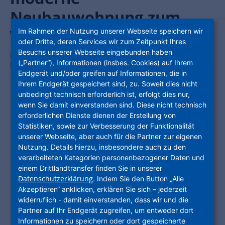
Neubauwohnung zum
Wohlfühlen!
Im Rahmen der Nutzung unserer Webseite speichern wir
oder Dritte, deren Services wir zum Zeitpunkt Ihres
Besuchs unserer Webseite eingebunden haben
Brigitte-Frauendorf-Straße 38
,
60486
Frankfurt am
(„Partner“), Informationen (insbes. Cookies) auf Ihrem
Main
Endgerät und/oder greifen auf Informationen, die in
Ihrem Endgerät gespeichert sind, zu. Soweit dies nicht
KOSTEN
unbedingt technisch erforderlich ist, erfolgt dies nur,
Nettokaltmiete
1.167,00 €
wenn Sie damit einverstanden sind. Diese nicht technisch
Nebenkosten
119,00 €
erforderlichen Dienste dienen der Erstellung von
Statistiken, sowie zur Verbesserung der Funktionalität
Heizkosten
101,00 €
unserer Webseite, aber auch für die Partner zur eigenen
Gesamtmiete
Nutzung. Details hierzu, insbesondere auch zu den
1.387,00 €
(brutto)
verarbeiteten Kategorien personenbezogener Daten und
einem Drittlandtransfer finden Sie in unserer
Kaution
3.501,00 €
Datenschutzerklärung
. Indem Sie den Button „Alle
GEBÄUDE
Akzeptieren“ anklicken, erklären Sie sich – jederzeit
widerruflich - damit einverstanden, dass wir und die
Baujahr
2026
Partner auf Ihr Endgerät zugreifen, um entweder dort
Heizungsart
Fußbodenheizung
Informationen zu speichern oder dort gespeicherte