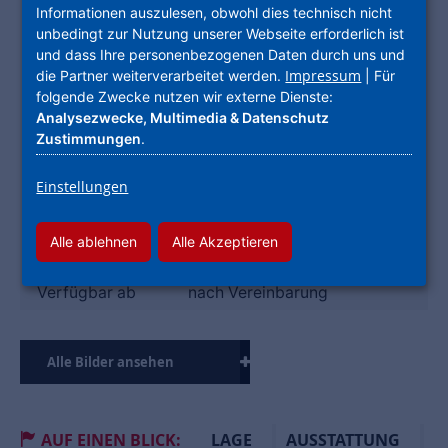
Informationen auszulesen, obwohl dies technisch nicht
Fernwärme ,
Energieträger
unbedingt zur Nutzung unserer Webseite erforderlich ist
Blockheizkraftwerk
und dass Ihre personenbezogenen Daten durch uns und
BEDARFSAUSWEIS
KLASSE B
Impressum
die Partner weiterverarbeitet werden.
| Für
Energieausweis
folgende Zwecke nutzen wir externe Dienste:
53.50 kWh/(m²*a)
Analysezwecke, Multimedia & Datenschutz
DATEN
Zustimmungen
.
Typ
Etagenwohnung
Einstellungen
Wohnfläche
59,34 m²
Zimmer
2
Alle ablehnen
Alle Akzeptieren
Etage
3
Verfügbar ab
nach Vereinbarung
Alle Bilder ansehen
AUF EINEN BLICK:
LAGE
AUSSTATTUNG