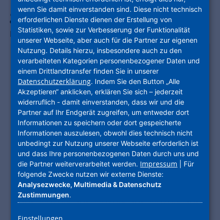
gewünschte Privatsphäre
wenn Sie damit einverstanden sind. Diese nicht technisch
erforderlichen Dienste dienen der Erstellung von
Statistiken, sowie zur Verbesserung der Funktionalität
Michael-Schnabrich-Straße 13
,
34132
Kassel
unserer Webseite, aber auch für die Partner zur eigenen
Nutzung. Details hierzu, insbesondere auch zu den
KOSTEN
verarbeiteten Kategorien personenbezogener Daten und
Nettokaltmiete
511,00 €
einem Drittlandtransfer finden Sie in unserer
Datenschutzerklärung
. Indem Sie den Button „Alle
Nebenkosten
112,00 €
Akzeptieren“ anklicken, erklären Sie sich – jederzeit
Heizkosten
119,00 €
widerruflich - damit einverstanden, dass wir und die
Partner auf Ihr Endgerät zugreifen, um entweder dort
Gesamtmiete
742,00 €
(brutto)
Informationen zu speichern oder dort gespeicherte
Informationen auszulesen, obwohl dies technisch nicht
Kaution
1.533,00 €
unbedingt zur Nutzung unserer Webseite erforderlich ist
GEBÄUDE
und dass Ihre personenbezogenen Daten durch uns und
Impressum
die Partner weiterverarbeitet werden.
| Für
Baujahr
1962
folgende Zwecke nutzen wir externe Dienste:
Heizungsart
Zentralheizung
Analysezwecke, Multimedia & Datenschutz
Zustimmungen
.
Energieträger
Gas
VERBRAUCHSSAUSWEIS
KLASSE D
Einstellungen