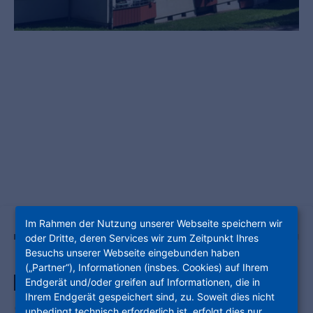
Im Rahmen der Nutzung unserer Webseite speichern wir
oder Dritte, deren Services wir zum Zeitpunkt Ihres
Besuchs unserer Webseite eingebunden haben
(„Partner“), Informationen (insbes. Cookies) auf Ihrem
Endgerät und/oder greifen auf Informationen, die in
WOHNUNGSNUMMER: 1000/54317/003/018
Ihrem Endgerät gespeichert sind, zu. Soweit dies nicht
Genug Raum für die
unbedingt technisch erforderlich ist, erfolgt dies nur,