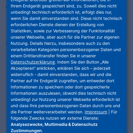
Wohnung mit praktischem
Ihrem Endgerät gespeichert sind, zu. Soweit dies nicht
unbedingt technisch erforderlich ist, erfolgt dies nur,
Grundriss in Kassel-
wenn Sie damit einverstanden sind. Diese nicht technisch
erforderlichen Dienste dienen der Erstellung von
Fasanenhof
Statistiken, sowie zur Verbesserung der Funktionalität
unserer Webseite, aber auch für die Partner zur eigenen
Bromeisstraße 44
,
34125
Kassel
Nutzung. Details hierzu, insbesondere auch zu den
verarbeiteten Kategorien personenbezogener Daten und
KOSTEN
einem Drittlandtransfer finden Sie in unserer
Datenschutzerklärung
. Indem Sie den Button „Alle
Nettokaltmiete
726,00 €
Akzeptieren“ anklicken, erklären Sie sich – jederzeit
Nebenkosten
155,50 €
widerruflich - damit einverstanden, dass wir und die
Partner auf Ihr Endgerät zugreifen, um entweder dort
Gesamtmiete
881,50 €
Informationen zu speichern oder dort gespeicherte
(brutto)
Informationen auszulesen, obwohl dies technisch nicht
Kaution
2.178,00 €
unbedingt zur Nutzung unserer Webseite erforderlich ist
GEBÄUDE
und dass Ihre personenbezogenen Daten durch uns und
Impressum
die Partner weiterverarbeitet werden.
| Für
Baujahr
1964
folgende Zwecke nutzen wir externe Dienste:
Heizungsart
Etagenheizung
Analysezwecke, Multimedia & Datenschutz
Zustimmungen
.