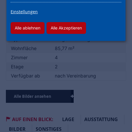
Energieträger
Gas
BEDARFSAUSWEIS
KLASSE D
Einstellungen
Energieausweis
117.40 kWh/(m²*a)
Alle ablehnen
Alle Akzeptieren
DATEN
Typ
Etagenwohnung
Wohnfläche
85,77 m²
Zimmer
4
Etage
2
Verfügbar ab
nach Vereinbarung
Alle Bilder ansehen
AUF EINEN BLICK:
LAGE
AUSSTATTUNG
BILDER
SONSTIGES