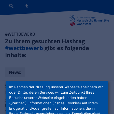
#WETTBEWERB
Zu Ihrem gesuchten Hashtag
#wettbewerb
gibt es folgende
Inhalte:
News:
Schönhof-Viertel: Architektenwettbewerb
Im Rahmen der Nutzung unserer Webseite speichern wir
für Wohnungsbau und Kita entschieden
oder Dritte, deren Services wir zum Zeitpunkt Ihres
Besuchs unserer Webseite eingebunden haben
300 Wohnungen und eine neue Kita entstehen auf den Baufeldern
(„Partner“), Informationen (insbes. Cookies) auf Ihrem
H1 und A3 des Schönhof-Viertels. Beim jüngsten
Endgerät und/oder greifen auf Informationen, die in
Architektenwettbewerb setzte sich Planquadrat Architekten aus
Ihrem Endgerät gespeichert sind, zu. Soweit dies nicht