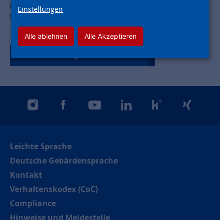
frei finanzierte Mietwohnungen, Eigentumswohnungen und ein
Einstellungen
gemeinschaftliches, inklusives Wohnprojekt.
Alle ablehnen
Alle Akzeptieren
Zurück zur Tagübersicht
instagram
facebook
youtube
linkedin
kununu
xing
Leichte Sprache
Deutsche Gebärdensprache
Kontakt
Verhaltenskodex (CoC)
Compliance
Hinweise und Meldestelle