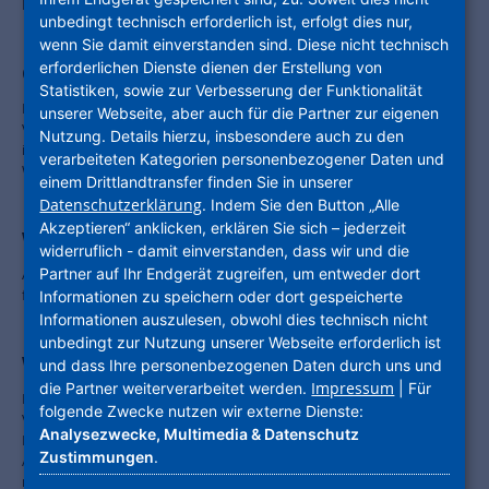
Darmstadt durch.
unbedingt technisch erforderlich ist, erfolgt dies nur,
wenn Sie damit einverstanden sind. Diese nicht technisch
erforderlichen Dienste dienen der Erstellung von
Große Entwicklungen für den Stadtteil
Statistiken, sowie zur Verbesserung der Funktionalität
Der Architektenwettbewerb zur Bebauung des ehemaligen
unserer Webseite, aber auch für die Partner zur eigenen
Versorgungsamts in der Frankfurter Straße in der Kasseler Südstadt
Nutzung. Details hierzu, insbesondere auch zu den
ist entschieden. In den nächsten Jahren entstehen auf dem Areal 350
verarbeiteten Kategorien personenbezogener Daten und
Wohnungen und ein Quartiersplatz.
einem Drittlandtransfer finden Sie in unserer
Datenschutzerklärung
. Indem Sie den Button „Alle
Akzeptieren“ anklicken, erklären Sie sich – jederzeit
Wettbewerb zum Baufeld F entschieden
widerruflich - damit einverstanden, dass wir und die
Partner auf Ihr Endgerät zugreifen, um entweder dort
Auf dem Baufeld F des Schönhof-Viertels entstehen geförderte und
frei finanzierte Wohnungen sowie eine Kita.
Informationen zu speichern oder dort gespeicherte
Informationen auszulesen, obwohl dies technisch nicht
unbedingt zur Nutzung unserer Webseite erforderlich ist
Wettbewerb zum Baufeld C entschieden
und dass Ihre personenbezogenen Daten durch uns und
Impressum
die Partner weiterverarbeitet werden.
| Für
Die Mehrfachbeauftragung um das Baufeld C des neuen Schönhof-
folgende Zwecke nutzen wir externe Dienste:
Viertels ist entschieden. Am Dienstag, 23. Juni 2020, sprach sich eine
Analysezwecke, Multimedia & Datenschutz
Expertenjury für die Entwürfe der Büros Landes & Partner und BGF+
Zustimmungen
.
Architekten aus. Auf den nördlichen Baufeldern (C1, C2, C3) des
neuen Quartiers in Frankfurt-Bockenheim entstehen geförderte und