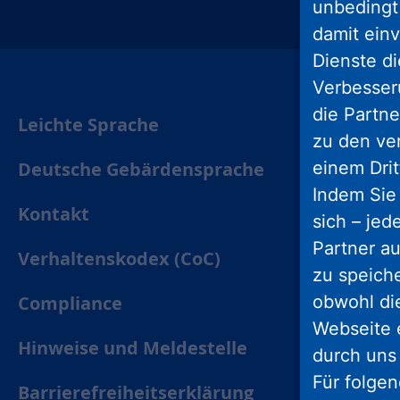
unbedingt 
insta
damit einv
Dienste di
Verbesseru
die Partne
Leichte Sprache
zu den ve
Deutsche Gebärdensprache
einem Drit
Indem Sie 
Kontakt
sich – jed
Partner au
Verhaltenskodex (CoC)
zu speich
Compliance
obwohl di
Webseite 
Hinweise und Meldestelle
durch uns
Für folge
Barrierefreiheitserklärung