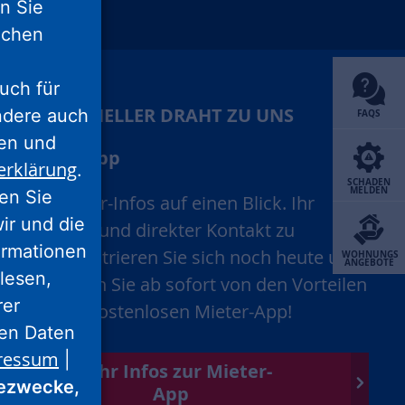
nn Sie
unu
xing
lichen
uch für
IHR SCHNELLER DRAHT ZU UNS
ondere auch
FAQS
ten und
Mieter-App
erklärung
.
SCHADEN
MELDEN
ren Sie
Alle Mieter-Infos auf einen Blick. Ihr
wir und die
schneller und direkter Kontakt zu
ormationen
uns. Registrieren Sie sich noch heute und
WOHNUNGS
ANGEBOTE
lesen,
profitieren Sie ab sofort von den Vorteilen
rer
unserer kostenlosen Mieter-App!
nen Daten
ressum
|
Mehr Infos zur Mieter-
ezwecke,
App