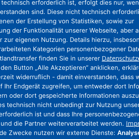
technisch erforderlich ist, erfolgt dies nur, we
gram
facebook
youtube
linkedin
kun
erstanden sind. Diese nicht technisch erforder
enen der Erstellung von Statistiken, sowie zur
ng der Funktionalität unserer Webseite, aber a
Nassauische Heimstätte Wohnungs- und
r zur eigenen Nutzung. Details hierzu, insbes
Entwicklungsgesellschaft mbH
rarbeiteten Kategorien personenbezogener Da
Datenschutz
tlandtransfer finden Sie in unserer
Schaumainkai 47
den Button „Alle Akzeptieren“ anklicken, erklä
60596 Frankfurt am Main
erzeit widerruflich - damit einverstanden, dass 
Tel.: 069 678674-0
f Ihr Endgerät zugreifen, um entweder dort Inf
ern oder dort gespeicherte Informationen auszu
Hinweis: Wegen Umbaumaßnahmen
es technisch nicht unbedingt zur Nutzung unse
geschlossen.
Weitere Informationen.
erforderlich ist und dass Ihre personenbezoge
Imp
 und die Partner weiterverarbeitet werden.
Wohnstadt Stadtentwicklungs- und
nde Zwecke nutzen wir externe Dienste:
Analys