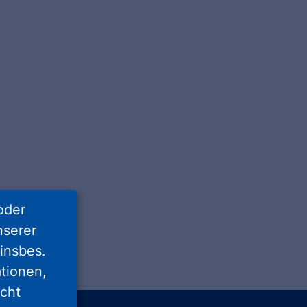
oder
nserer
insbes.
tionen,
icht