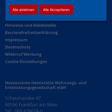
Kontakt
Alle ablehnen
Alle Akzeptieren
Verhaltenskodex (CoC)
Compliance
Hinweise und Meldestelle
Barrierefreiheitserklärung
Impressum
Datenschutz
Widerruf Werbung
Cookie-Einstellungen
Nassauische Heimstätte Wohnungs- und
Entwicklungsgesellschaft mbH
Schaumainkai 47
60596 Frankfurt am Main
Tel.: 069 678674-0