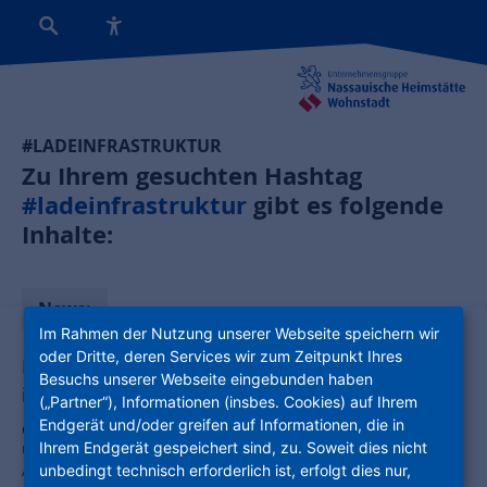
#LADEINFRASTRUKTUR
Zu Ihrem gesuchten Hashtag
#ladeinfrastruktur
gibt es folgende
Inhalte:
News:
Im Rahmen der Nutzung unserer Webseite speichern wir
oder Dritte, deren Services wir zum Zeitpunkt Ihres
E-Mobilität direkt vor der Haustür: NHW
Besuchs unserer Webseite eingebunden haben
investiert in Ladeinfrastruktur
(„Partner“), Informationen (insbes. Cookies) auf Ihrem
Endgerät und/oder greifen auf Informationen, die in
Gemeinsam mit dem Energieversorger EAM fördert die
Ihrem Endgerät gespeichert sind, zu. Soweit dies nicht
Unternehmensgruppe Nassauische Heimstätte | Wohnstadt den
Ausbau nachhaltiger Verkehrslösungen / Auftakt mit Projekt in
unbedingt technisch erforderlich ist, erfolgt dies nur,