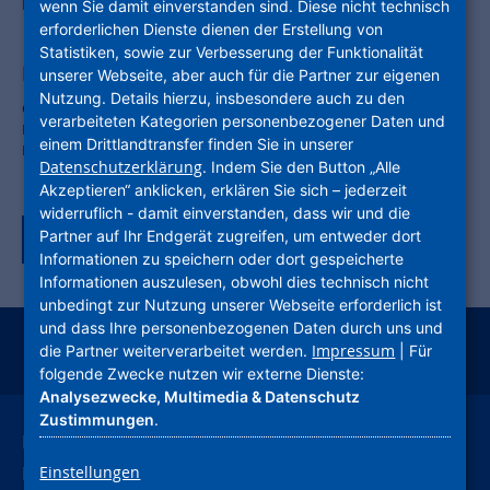
Baunatal
wenn Sie damit einverstanden sind. Diese nicht technisch
erforderlichen Dienste dienen der Erstellung von
Statistiken, sowie zur Verbesserung der Funktionalität
Pilotprojekt für mehr E-Mobilität
unserer Webseite, aber auch für die Partner zur eigenen
Nutzung. Details hierzu, insbesondere auch zu den
Gemeinsam die Energiewende fördern: EAM und MET bauen
verarbeiteten Kategorien personenbezogener Daten und
Ladeinfrastruktur an Wohngebäuden der Unternehmensgruppe
einem Drittlandtransfer finden Sie in unserer
Nassauische Heimstätte | Wohnstadt auf
Datenschutzerklärung
. Indem Sie den Button „Alle
Akzeptieren“ anklicken, erklären Sie sich – jederzeit
widerruflich - damit einverstanden, dass wir und die
Partner auf Ihr Endgerät zugreifen, um entweder dort
Zurück zur Tagübersicht
Informationen zu speichern oder dort gespeicherte
Informationen auszulesen, obwohl dies technisch nicht
unbedingt zur Nutzung unserer Webseite erforderlich ist
und dass Ihre personenbezogenen Daten durch uns und
Impressum
die Partner weiterverarbeitet werden.
| Für
instagram
facebook
youtube
linkedin
kununu
xing
folgende Zwecke nutzen wir externe Dienste:
Analysezwecke, Multimedia & Datenschutz
Zustimmungen
.
Leichte Sprache
Deutsche Gebärdensprache
Einstellungen