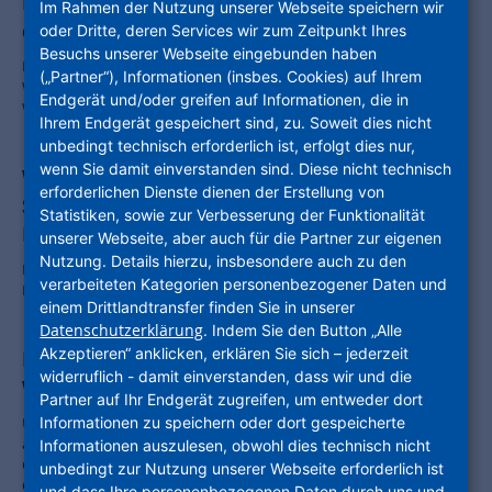
NHW und Daikin setzen neue Maßstäbe in
Im Rahmen der Nutzung unserer Webseite speichern wir
der Wärmeversorgung
oder Dritte, deren Services wir zum Zeitpunkt Ihres
Besuchs unserer Webseite eingebunden haben
Partnerschaft für eine nachhaltigere Zukunft: Hessens größtes
(„Partner“), Informationen (insbes. Cookies) auf Ihrem
Wohnungsunternehmen kooperiert mit einem führenden
Endgerät und/oder greifen auf Informationen, die in
Wärmepumpenhersteller
Ihrem Endgerät gespeichert sind, zu. Soweit dies nicht
unbedingt technisch erforderlich ist, erfolgt dies nur,
wenn Sie damit einverstanden sind. Diese nicht technisch
Wohnzukunftstag 2025: Breitensport statt
erforderlichen Dienste dienen der Erstellung von
Spitzensport auf dem Weg zur
Statistiken, sowie zur Verbesserung der Funktionalität
Klimaneutralität
unserer Webseite, aber auch für die Partner zur eigenen
Nutzung. Details hierzu, insbesondere auch zu den
NHW-Geschäftsführer Dr. Thomas Hain fordert pragmatische
verarbeiteten Kategorien personenbezogener Daten und
Lösungen und ein Umdenken in der Branche
einem Drittlandtransfer finden Sie in unserer
Datenschutzerklärung
. Indem Sie den Button „Alle
Akzeptieren“ anklicken, erklären Sie sich – jederzeit
NHW macht in Fulda-Aschenberg knapp 230
widerruflich - damit einverstanden, dass wir und die
Wohnungen fit für die Zukunft
Partner auf Ihr Endgerät zugreifen, um entweder dort
Unternehmensgruppe Nassauische Heimstätte | Wohnstadt setzt
Informationen zu speichern oder dort gespeicherte
auf energetische Modernisierungen: Presserundgang mit
Informationen auszulesen, obwohl dies technisch nicht
Geschäftsführerin Monika Fontaine-Kretschmer, Fuldas
unbedingt zur Nutzung unserer Webseite erforderlich ist
Oberbürgermeister Dr. Heiko Wingenfeld und Stadtbaurat Daniel
und dass Ihre personenbezogenen Daten durch uns und