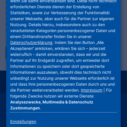
wenn Sie damit einverstanden sind. Diese nicht technisch
diese Themen ging es am Montag, 20. November, beim FFin-
erforderlichen Dienste dienen der Erstellung von
Kongress 2023 an der Frankfurt University of Applied Sciences (UAS).
Statistiken, sowie zur Verbesserung der Funktionalität
Prominenteste Rednerin war Bundesbauministerin Klara Geywitz.
unserer Webseite, aber auch für die Partner zur eigenen
Ebenfalls dabei: NHW-Geschäftsführerin Monika Fontaine-
Kretschmer. Sie sprach über „Wohnungswirtschaft zwischen Energie
Nutzung. Details hierzu, insbesondere auch zu den
und Bezahlbarkeit“.
verarbeiteten Kategorien personenbezogener Daten und
einem Drittlandtransfer finden Sie in unserer
Datenschutzerklärung
. Indem Sie den Button „Alle
Akzeptieren“ anklicken, erklären Sie sich – jederzeit
Zurück zur Tagübersicht
widerruflich - damit einverstanden, dass wir und die
Partner auf Ihr Endgerät zugreifen, um entweder dort
Informationen zu speichern oder dort gespeicherte
Informationen auszulesen, obwohl dies technisch nicht
unbedingt zur Nutzung unserer Webseite erforderlich ist
und dass Ihre personenbezogenen Daten durch uns und
instagram
facebook
youtube
linkedin
kununu
xing
Impressum
die Partner weiterverarbeitet werden.
| Für
folgende Zwecke nutzen wir externe Dienste:
Analysezwecke, Multimedia & Datenschutz
Leichte Sprache
Zustimmungen
.
Deutsche Gebärdensprache
Kontakt
Einstellungen