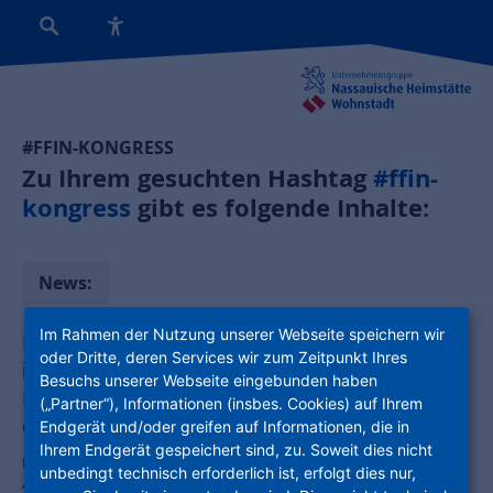
#FFIN-KONGRESS
Zu Ihrem gesuchten Hashtag
#ffin-
kongress
gibt es folgende Inhalte:
News:
Im Rahmen der Nutzung unserer Webseite speichern wir
Energetische Modernisierung und
oder Dritte, deren Services wir zum Zeitpunkt Ihres
innovativer Wohnungsbau:
Besuchs unserer Webseite eingebunden haben
Bundesbauministerin und NHW-
(„Partner“), Informationen (insbes. Cookies) auf Ihrem
Geschäftsführerin beim FFin-Kongress
Endgerät und/oder greifen auf Informationen, die in
Ihrem Endgerät gespeichert sind, zu. Soweit dies nicht
Energieeffizienz, Energieproduktion, bauliche und städtebauliche
unbedingt technisch erforderlich ist, erfolgt dies nur,
Anforderungen an Bau und Sanierung von Bestandsgebäuden: Um