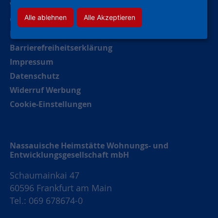
Verhaltenskodex (CoC)
Alle ablehnen
Alle Akzeptieren
Compliance
Hinweise und Meldestelle
Barrierefreiheitserklärung
Impressum
Datenschutz
Widerruf Werbung
Cookie-Einstellungen
Nassauische Heimstätte Wohnungs- und
Entwicklungsgesellschaft mbH
Schaumainkai 47
60596 Frankfurt am Main
Tel.: 069 678674-0