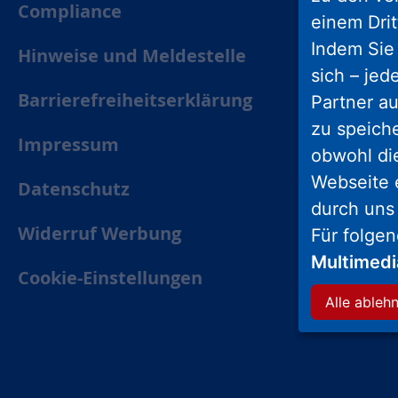
Compliance
einem Drit
Indem Sie 
Hinweise und Meldestelle
sich – jed
Barrierefreiheitserklärung
Partner au
zu speich
Impressum
obwohl di
Webseite 
Datenschutz
durch uns
Widerruf Werbung
Für folge
Multimed
Cookie-Einstellungen
Alle ableh