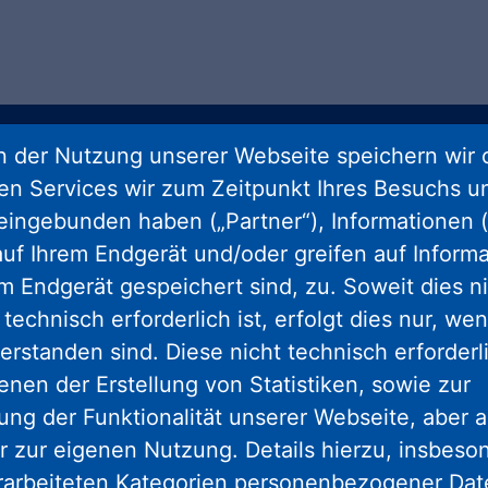
 der Nutzung unserer Webseite speichern wir 
gram
facebook
youtube
linkedin
kun
ren Services wir zum Zeitpunkt Ihres Besuchs u
eingebunden haben („Partner“), Informationen (
uf Ihrem Endgerät und/oder greifen auf Informa
Nassauische Heimstätte Wohnungs- und
em Endgerät gespeichert sind, zu. Soweit dies n
Entwicklungsgesellschaft mbH
technisch erforderlich ist, erfolgt dies nur, we
Schaumainkai 47
erstanden sind. Diese nicht technisch erforder
60596 Frankfurt am Main
enen der Erstellung von Statistiken, sowie zur
Tel.: 069 678674-0
ng der Funktionalität unserer Webseite, aber a
r zur eigenen Nutzung. Details hierzu, insbes
Hinweis: Wegen Umbaumaßnahmen
rarbeiteten Kategorien personenbezogener Da