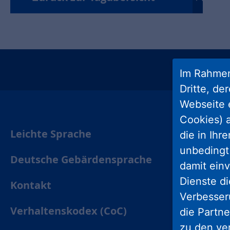
Im Rahmen
insta
Dritte, de
Webseite 
Cookies) a
Leichte Sprache
die in Ihr
unbedingt 
Deutsche Gebärdensprache
damit einv
Dienste di
Kontakt
Verbesseru
Verhaltenskodex (CoC)
die Partne
zu den ve