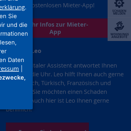
unserer kostenlosen Mieter-App!
erklärung
.
SCHADEN
MELDEN
ren Sie
Mehr Infos zur Mieter-
wir und die
App
ormationen
WOHNUNGS
ANGEBOTE
lesen,
Chatbot Leo
rer
nen Daten
Unser digitaler Assistent antwortet Ihnen
ressum
|
rund um die Uhr. Leo hilft Ihnen auch gerne
ezwecke,
auf Englisch, Türkisch, Französisch und
Russisch. Sie möchten einen Schaden
melden? Auch hier ist Leo Ihnen gerne
behilflich.