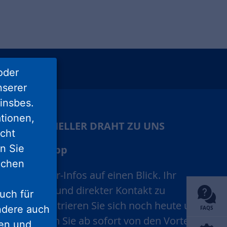
oder
unu
xing
nserer
insbes.
tionen,
IHR SCHNELLER DRAHT ZU UNS
icht
nn Sie
Mieter-App
lichen
Alle Mieter-Infos auf einen Blick. Ihr
schneller und direkter Kontakt zu
uch für
uns. Registrieren Sie sich noch heute und
ondere auch
FAQS
profitieren Sie ab sofort von den Vorteilen
ten und