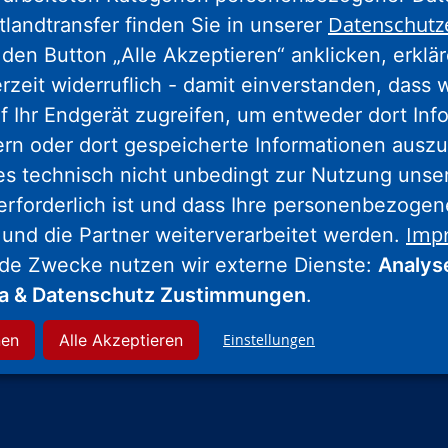
geschlossen.
Weitere Informationen.
Datenschutz
tlandtransfer finden Sie in unserer
den Button „Alle Akzeptieren“ anklicken, erklä
erzeit widerruflich - damit einverstanden, dass 
Wohnstadt Stadtentwicklungs- und
f Ihr Endgerät zugreifen, um entweder dort Inf
Wohnungsbaugesellschaft Hessen mbH
ern oder dort gespeicherte Informationen auszu
Wolfsschlucht 18
es technisch nicht unbedingt zur Nutzung unse
34117 Kassel
erforderlich ist und dass Ihre personenbezoge
Tel.: 0561 1001-0
Imp
 und die Partner weiterverarbeitet werden.
nde Zwecke nutzen wir externe Dienste:
Analys
ia & Datenschutz Zustimmungen
.
nen
Alle Akzeptieren
Einstellungen