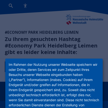
#ECONOMY PARK HEIDELBERG LEIMEN
Zu Ihrem gesuchten Hashtag
#Economy Park Heidelberg Leimen
gibt es leider keine Inhalte:
Im Rahmen der Nutzung unserer Webseite speichern wir
Zurück zur Tagübersicht
oder Dritte, deren Services wir zum Zeitpunkt Ihres
Besuchs unserer Webseite eingebunden haben
(„Partner“), Informationen (insbes. Cookies) auf Ihrem
Endgerät und/oder greifen auf Informationen, die in
Ihrem Endgerät gespeichert sind, zu. Soweit dies nicht
instagram
facebook
youtube
linkedin
kununu
xing
unbedingt technisch erforderlich ist, erfolgt dies nur,
wenn Sie damit einverstanden sind. Diese nicht technisch
erforderlichen Dienste dienen der Erstellung von