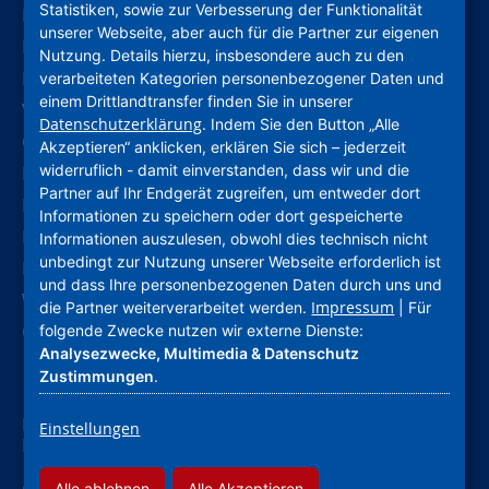
Statistiken, sowie zur Verbesserung der Funktionalität
Leichte Sprache
unserer Webseite, aber auch für die Partner zur eigenen
Deutsche Gebärdensprache
Nutzung. Details hierzu, insbesondere auch zu den
Kontakt
verarbeiteten Kategorien personenbezogener Daten und
einem Drittlandtransfer finden Sie in unserer
Verhaltenskodex (CoC)
Datenschutzerklärung
. Indem Sie den Button „Alle
Compliance
Akzeptieren“ anklicken, erklären Sie sich – jederzeit
widerruflich - damit einverstanden, dass wir und die
Hinweise und Meldestelle
Partner auf Ihr Endgerät zugreifen, um entweder dort
Barrierefreiheitserklärung
Informationen zu speichern oder dort gespeicherte
Impressum
Informationen auszulesen, obwohl dies technisch nicht
unbedingt zur Nutzung unserer Webseite erforderlich ist
Datenschutz
und dass Ihre personenbezogenen Daten durch uns und
Widerruf Werbung
Impressum
die Partner weiterverarbeitet werden.
| Für
Cookie-Einstellungen
folgende Zwecke nutzen wir externe Dienste:
Analysezwecke, Multimedia & Datenschutz
Zustimmungen
.
Nassauische Heimstätte Wohnungs- und
Einstellungen
Entwicklungsgesellschaft mbH
Alle ablehnen
Alle Akzeptieren