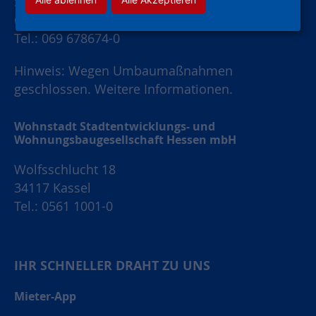
Schaumainkai 47
60596 Frankfurt am Main
Tel.: 069 678674-0
Hinweis: Wegen Umbaumaßnahmen
geschlossen.
Weitere Informationen.
Wohnstadt Stadtentwicklungs- und
Wohnungsbaugesellschaft Hessen mbH
Wolfsschlucht 18
34117 Kassel
Tel.: 0561 1001-0
IHR SCHNELLER DRAHT ZU UNS
Mieter-App