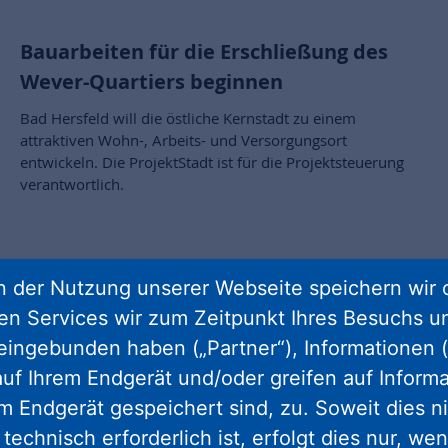
Bauarbeiten für die Erschließung des
Wever-Quartiers beginnen
Bad Hersfeld will die östliche Kernstadt zu einem
attraktiven Wohn-, Arbeits- und Versorgungsort
entwickeln. Die ProjektStadt ist für die Projektsteuerung
verantwortlich.
 der Nutzung unserer Webseite speichern wir 
ren Services wir zum Zeitpunkt Ihres Besuchs u
eingebunden haben („Partner“), Informationen (
uf Ihrem Endgerät und/oder greifen auf Informa
em Endgerät gespeichert sind, zu. Soweit dies n
technisch erforderlich ist, erfolgt dies nur, we
gram
facebook
youtube
linkedin
kun