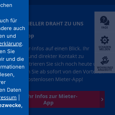
lichen
uch für
IHR SCHNELLER DRAHT ZU UNS
ondere auch
FAQS
Mieter-App
ten und
erklärung
.
Alle Mieter-Infos auf einen Blick. Ihr
SCHADEN
MELDEN
ren Sie
schneller und direkter Kontakt zu
wir und die
uns. Registrieren Sie sich noch heute und
ormationen
WOHNUNGS
profitieren Sie ab sofort von den Vorteilen
ANGEBOTE
lesen,
unserer kostenlosen Mieter-App!
rer
nen Daten
Mehr Infos zur Mieter-
ressum
|
App
ezwecke,