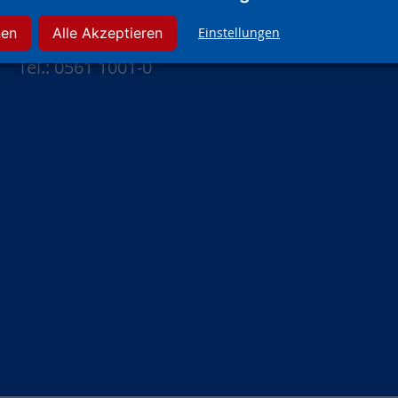
Wolfsschlucht 18
nen
Alle Akzeptieren
Einstellungen
34117 Kassel
Tel.: 0561 1001-0