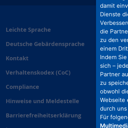
damit einv
Dienste di
Verbesseru
Leichte Sprache
die Partne
zu den ve
Deutsche Gebärdensprache
einem Drit
Indem Sie 
Kontakt
sich – jed
Verhaltenskodex (CoC)
Partner au
zu speich
Compliance
obwohl di
Webseite 
Hinweise und Meldestelle
durch uns
Barrierefreiheitserklärung
Für folge
Multimed