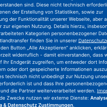
erstanden sind. Diese nicht technisch erforder
enen der Erstellung von Statistiken, sowie zur
ng der Funktionalität unserer Webseite, aber a
Nassauische Heimstätte Wohnungs- und
r zur eigenen Nutzung. Details hierzu, insbes
Entwicklungsgesellschaft mbH
rarbeiteten Kategorien personenbezogener Da
Schaumainkai 47
Datenschutz
tlandtransfer finden Sie in unserer
60596 Frankfurt am Main
den Button „Alle Akzeptieren“ anklicken, erklä
Tel.: 069 678674-0
erzeit widerruflich - damit einverstanden, dass 
f Ihr Endgerät zugreifen, um entweder dort Inf
Hinweis: Wegen Umbaumaßnahmen
ern oder dort gespeicherte Informationen auszu
geschlossen.
Weitere Informationen.
es technisch nicht unbedingt zur Nutzung unse
erforderlich ist und dass Ihre personenbezoge
Imp
 und die Partner weiterverarbeitet werden.
Wohnstadt Stadtentwicklungs- und
nde Zwecke nutzen wir externe Dienste:
Analys
Wohnungsbaugesellschaft Hessen mbH
ia & Datenschutz Zustimmungen
.