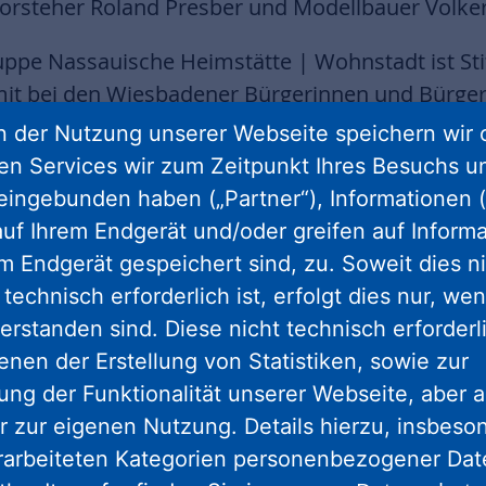
vorsteher Roland Presber und Modellbauer Volker 
pe Nassauische Heimstätte | Wohnstadt ist Stif
mit bei den Wiesbadener Bürgerinnen und Bürger
hnern, welche die Bauphase hautnah miterlebt h
 der Nutzung unserer Webseite speichern wir 
rständnis“, so Dr. Constantin Westphal.
ren Services wir zum Zeitpunkt Ihres Besuchs u
eingebunden haben („Partner“), Informationen (
auf der ehemaligen Gefängnismauer errichtet we
uf Ihrem Endgerät und/oder greifen auf Informa
tenwohnhaus erhalten wurde. Auf den Tag gena
em Endgerät gespeichert sind, zu. Soweit dies n
areals wurde das Tastmodell nun enthüllt.
technisch erforderlich ist, erfolgt dies nur, we
erstanden sind. Diese nicht technisch erforder
adener Architekten, den ursprünglichen Verlau
enen der Erstellung von Statistiken, sowie zur
wurde auch vom Nachbarbauvorhaben der Hochsc
ng der Funktionalität unserer Webseite, aber a
 in abgewandelter Form in der Fassadengestaltun
r zur eigenen Nutzung. Details hierzu, insbes
Herrn Dr. Rolf Farber (Landgerichtspräsident a.D.
rarbeiteten Kategorien personenbezogener Da
ption des Tastmodells behilflich war und sich ber