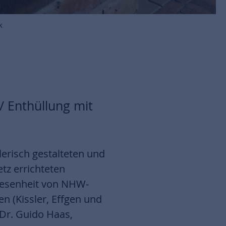
k
/ Enthüllung mit
erisch gestalteten und
z errichteten
nwesenheit von NHW-
n (Kissler, Effgen und
 Dr. Guido Haas,