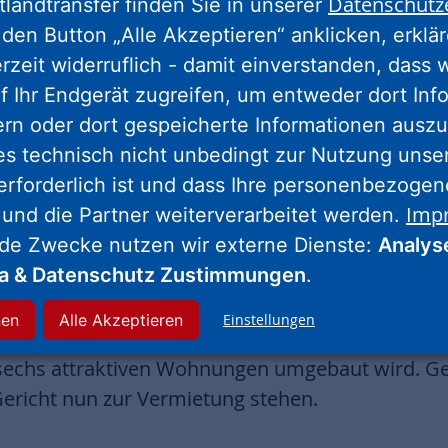
Datenschutz
tlandtransfer finden Sie in unserer
eln vor Ort nachzulesen ist, zu verfassen“, ergän
den Button „Alle Akzeptieren“ anklicken, erklä
erzeit widerruflich - damit einverstanden, dass 
f Ihr Endgerät zugreifen, um entweder dort Inf
en Oranien-, Albrecht-, Moritz- und Gerichtsstra
ern oder dort gespeicherte Informationen auszu
. Neben dem Gefängnisbau wurde es insbesonder
es technisch nicht unbedingt zur Nutzung unse
eprägt.
erforderlich ist und dass Ihre personenbezoge
Imp
 und die Partner weiterverarbeitet werden.
des Landgerichts war der Gefängnisneubau err
nde Zwecke nutzen wir externe Dienste:
Analys
r dies, weil die Zustände im alten Zuchthaus 
ia & Datenschutz Zustimmungen
.
 17. Juli 1875 wurden die ersten Gefangenen, in
n Bau verlegt, der für rd. 100 männliche und we
nen
Alle Akzeptieren
Einstellungen
ranienstraße stand seit 1878 das Wohnhaus für d
 sechs attraktiven Wohnungen umgebaut wird. G
richt nun zur Vermietung stehen.